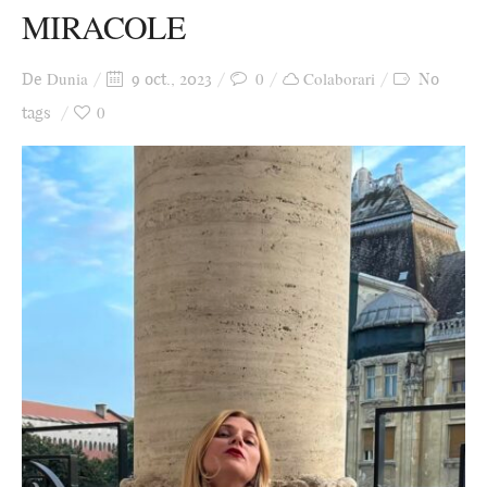
MIRACOLE
Ziua culorii
Dunia
0
Colaborari
De
9 oct., 2023
No
0
tags