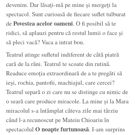
devenim. Dar lăsați-mă pe mine și mergeți la
spectacol. Sunt curioasă de fiecare suflet tulburat
Povestea acelor oameni
de
. O fi posibil să te
ridici, să aplauzi pentru că restul lumii o face și
să pleci vacă? Vaca a intrat bou.
Teatrul atinge sufletul indiferent de câtă piatră
cară de la răni. Teatrul te scoate din rutină.
Readuce emoția extraordinară de a te pregăti să
ieși, rochia, pantofii, machiajul, care cercei?
Teatrul separă o zi care nu se distinge cu nimic de
o seară care produce miracole. La mine și la Mara
miracolul s-a întâmplat câteva zile mai târziu
când l-a recunoscut pe Mateiu Chioariu în
O noapte furtunoasă
spectacolul
. I-am surprins