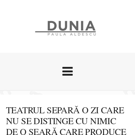
Evenimente
Stari afective
TEATRUL SEPARĂ O ZI CARE
Zice Dunia
NU SE DISTINGE CU NIMIC
Călătorii
DE O SEARĂ CARE PRODUCE
Cursuri povestite