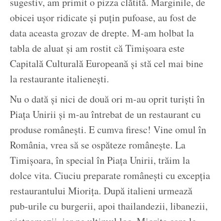
sugestiv, am primit o pizza clătită. Marginile, de
obicei ușor ridicate și puțin pufoase, au fost de
data aceasta grozav de drepte. M-am holbat la
tabla de aluat și am rostit că Timișoara este
Capitală Culturală Europeană și stă cel mai bine
la restaurante italienești.
Nu o dată și nici de două ori m-au oprit turiști în
Piața Unirii și m-au întrebat de un restaurant cu
produse românești. E cumva firesc! Vine omul în
România, vrea să se ospăteze românește. La
Timișoara, în special în Piața Unirii, trăim la
dolce vita. Ciuciu preparate românești cu excepția
restaurantului Miorița. După italieni urmează
pub-urile cu burgerii, apoi thailandezii, libanezii,