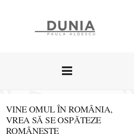
Evenimente
Stari afective
VINE OMUL ÎN ROMÂNIA,
Zice Dunia
VREA SĂ SE OSPĂTEZE
Călătorii
ROMÂNEȘTE
Cursuri povestite