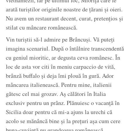
vietnamezii, iar pe ultimul loc, Miorița care le
arată turiștilor originile noastre de țărani și oieri.
Nu avem un restaurant decent, curat, pretențios și
stilat cu mâncare românească.
Vin turiștii să-l admire pe Brâncuși. Vă puteți
imagina scenariul. După o întâlnire transcendentă
cu geniul mioritic, ar degusta ceva românesc. În
loc de asta vor citi în meniu carpaccio de vită,
brânză buffalo și deja îmi plouă în gură. Ador
mâncarea italienească. Pentru mine, italienii
gătesc cel mai grozav. Aș călători în Italia
exclusiv pentru un prânz. Plănuiesc o vacanță în
Sicilia doar pentru că mi-a ajuns la urechi că
acolo se mănâncă bine și la prețuri așa cum cere
buna-cuviință nu grandoarea românească.