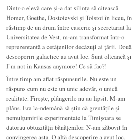
Dintr-o elevă care și-a dat silința să citească
Homer, Goethe, Dostoievski și Tolstoi în liceu, în
răstimp de un drum între casierie și secretariat la
Universitatea de Vest, m-am transformat într-o
reprezentantă a cetățenilor decăzuți ai țării. Două
descoperiri galactice au avut loc. Sunt olteancă și
I`m not in Kansas anymore! Ce să fac?!
Între timp am aflat răspunsurile. Nu este un
răspuns cum nu este un unic adevăr, o unică
realitate. Firește, plângerile nu au lipsit. M-am
plâns. Era la-ndemână să știu că greutățile și
nemulțumirile experimentate la Timișoara se
datorau obtuzității bănățenilor. N-am zăbovit în
convingerea asta. O altă descoperire a avut loc.