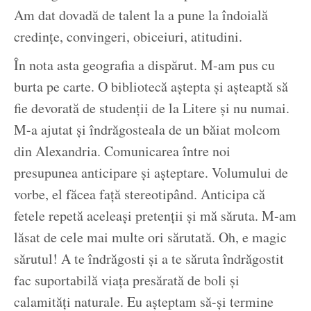
Am dat dovadă de talent la a pune la îndoială
credințe, convingeri, obiceiuri, atitudini.
În nota asta geografia a dispărut. M-am pus cu
burta pe carte. O bibliotecă aștepta și așteaptă să
fie devorată de studenții de la Litere și nu numai.
M-a ajutat și îndrăgosteala de un băiat molcom
din Alexandria. Comunicarea între noi
presupunea anticipare și așteptare. Volumului de
vorbe, el făcea față stereotipând. Anticipa că
fetele repetă aceleași pretenții și mă săruta. M-am
lăsat de cele mai multe ori sărutată. Oh, e magic
sărutul! A te îndrăgosti și a te săruta îndrăgostit
fac suportabilă viața presărată de boli și
calamități naturale. Eu așteptam să-și termine