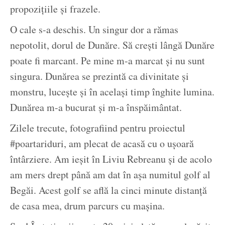
propozițiile și frazele.
O cale s-a deschis. Un singur dor a rămas
nepotolit, dorul de Dunăre. Să crești lângă Dunăre
poate fi marcant. Pe mine m-a marcat și nu sunt
singura. Dunărea se prezintă ca divinitate și
monstru, lucește și în același timp înghite lumina.
Dunărea m-a bucurat și m-a înspăimântat.
Zilele trecute, fotografiind pentru proiectul
#poartariduri, am plecat de acasă cu o ușoară
întârziere. Am ieșit în Liviu Rebreanu și de acolo
am mers drept până am dat în așa numitul golf al
Begăi. Acest golf se află la cinci minute distanță
de casa mea, drum parcurs cu mașina.