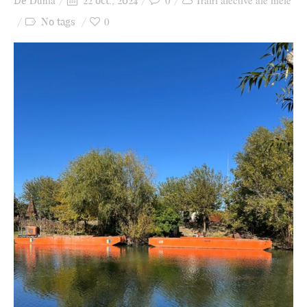
Dunia
0
Trăiri afective ale mele
De
22 oct., 2024
Ziua culorii
0
No tags