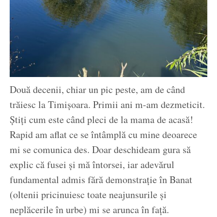
Două decenii, chiar un pic peste, am de când
trăiesc la Timișoara. Primii ani m-am dezmeticit.
Știți cum este când pleci de la mama de acasă!
Rapid am aflat ce se întâmplă cu mine deoarece
mi se comunica des. Doar deschideam gura să
explic că fusei și mă întorsei, iar adevărul
fundamental admis fără demonstrație în Banat
(oltenii pricinuiesc toate neajunsurile și
neplăcerile în urbe) mi se arunca în față.