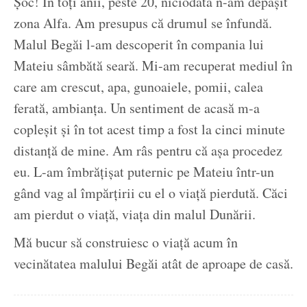
Șoc! În toți anii, peste 20, niciodată n-am depășit
zona Alfa. Am presupus că drumul se înfundă.
Malul Begăi l-am descoperit în compania lui
Mateiu sâmbătă seară. Mi-am recuperat mediul în
care am crescut, apa, gunoaiele, pomii, calea
ferată, ambianța. Un sentiment de acasă m-a
copleșit și în tot acest timp a fost la cinci minute
distanță de mine. Am râs pentru că așa procedez
eu. L-am îmbrățișat puternic pe Mateiu într-un
gând vag al împărțirii cu el o viață pierdută. Căci
am pierdut o viață, viața din malul Dunării.
Mă bucur să construiesc o viață acum în
vecinătatea malului Begăi atât de aproape de casă.