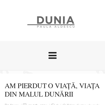
Evenimente
Stari afective
AM PIERDUT O VIAȚĂ, VIAȚA
Zice Dunia
DIN MALUL DUNĂRII
Călătorii
Cursuri povestite