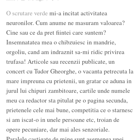
Ziua culorii
O scrutare verde
mi-a incitat activitatea
neuronilor. Cum anume ne masuram valoarea?
Cine sau ce da pret fiintei care suntem?
Insemnatatea mea o chibzuiesc in mandrie,
orgoliu, cand am indraznit sa-mi ridic privirea
trufasa! Articole sau recenzii publicate, un
concert cu Tudor Gheorghe, o vacanta petrecuta la
mare impreuna cu prietenii, un gratar ce aduna in
jurul lui chipuri zambitoare, cartile unde numele
meu ca redactor sta pitulat pe o pagina secunda,
prietenele cele mai bune, competitia ce o starnesc
si am iscat-o in unele persoane etc, troian de
opere pecuniare, dar mai ales senzoriale.
Paralele castigate de mine sunt asemenea unei