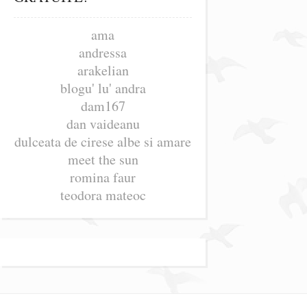
ama
andressa
arakelian
blogu' lu' andra
dam167
dan vaideanu
dulceata de cirese albe si amare
meet the sun
romina faur
teodora mateoc