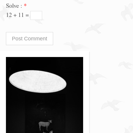
Solve :
*
12 + 11 =