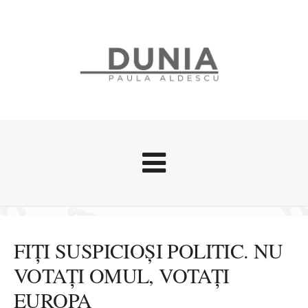
Evenimente
Stari afective
FIȚI SUSPICIOȘI POLITIC. NU
Zice Dunia
VOTAȚI OMUL, VOTAȚI
Călătorii
EUROPA
Cursuri povestite