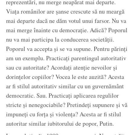
reprezentări, nu merge neapărat mai departe.
Viața românilor are șanse crescute să nu meargă
mai departe dacă ne dăm votul unui farsor. Nu va
mai merge înainte cu democrație. Adică? Poporul
nu va mai participa la conducerea societății.
Poporul va accepta și se va supune. Pentru părinți
am un exemplu. Practicați parentingul autoritativ
sau cu autoritate? Acordați atenție nevoilor și
dorințelor copiilor? Vocea le este auzită? Acesta
ar fi stilul autoritativ similar cu un guvernământ
democratic. Sau. Practicați aplicarea regulilor
stricte și nenegociabile? Pretindeți supunere și vă
impuneți cu forța și violența? Acesta ar fi stilul
autoritar similar iubitorului de popor, Putin.