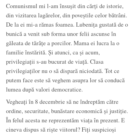
Comunismul mi l-am însușit din cărți de istorie,
din vizitarea lagărelor, din poveștile celor bătrâni.
De la ei mi-a rămas foamea. Lubenița gustată de o
bunică a venit sub forma unor felii ascunse în
găleata de tărâțe a porcilor. Mama ei lucra la o
familie înstărită. Și atunci, ca și acum,
privilegiații s-au bucurat de viață. Clasa
privilegiaților nu o să dispară niciodată. Tot ce
putem face este să veghem asupra lor să conducă
lumea după valori democratice.
Vegheați în 8 decembrie să ne îndreptăm către
ordine, securitate, bunăstare economică și justiție.
În felul acesta ne reprezentăm viața în prezent. E
cineva dispus să riște viitorul? Fiți suspicioși