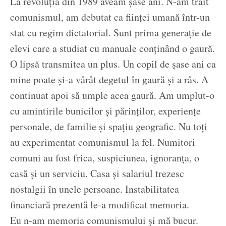
La revoluția din 1989 aveam șase ani. N-am trăit
comunismul, am debutat ca ființei umană într-un
stat cu regim dictatorial. Sunt prima generație de
elevi care a studiat cu manuale conținând o gaură.
O lipsă transmitea un plus. Un copil de șase ani ca
mine poate și-a vârât degetul în gaură și a râs. A
continuat apoi să umple acea gaură. Am umplut-o
cu amintirile bunicilor și părinților, experiențe
personale, de familie și spațiu geografic. Nu toți
au experimentat comunismul la fel. Numitori
comuni au fost frica, suspiciunea, ignoranța, o
casă și un serviciu. Casa și salariul trezesc
nostalgii în unele persoane. Instabilitatea
financiară prezentă le-a modificat memoria.
Eu n-am memoria comunismului și mă bucur.