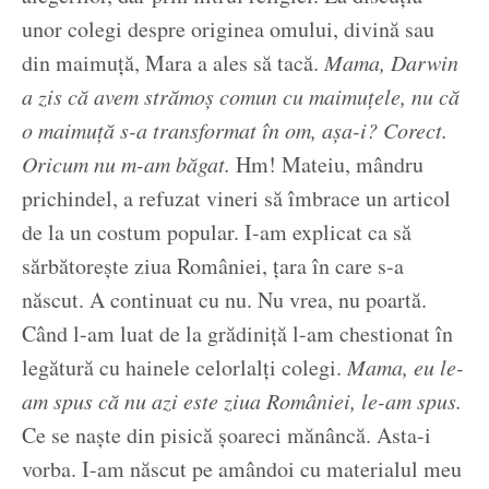
unor colegi despre originea omului, divină sau
din maimuță, Mara a ales să tacă.
Mama, Darwin
a zis că avem strămoș comun cu maimuțele, nu că
o maimuță s-a transformat în om, așa-i? Corect.
Oricum nu m-am băgat.
Hm! Mateiu, mândru
prichindel, a refuzat vineri să îmbrace un articol
de la un costum popular. I-am explicat ca să
sărbătorește ziua României, țara în care s-a
născut. A continuat cu nu. Nu vrea, nu poartă.
Când l-am luat de la grădiniță l-am chestionat în
legătură cu hainele celorlalți colegi.
Mama, eu le-
am spus că nu azi este ziua României, le-am spus.
Ce se naște din pisică șoareci mănâncă. Asta-i
vorba. I-am născut pe amândoi cu materialul meu