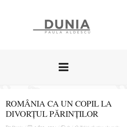
Evenimente
Stari afective
ROMÂNIA CA UN COPIL LA
Zice Dunia
DIVORȚUL PĂRINȚILOR
Călătorii
Cursuri povestite