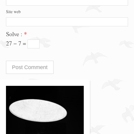
Site web
Solve :
*
27 − 7 =