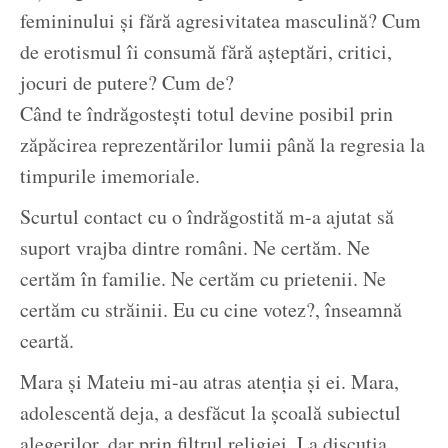
femininului și fără agresivitatea masculină? Cum
de erotismul îi consumă fără așteptări, critici,
jocuri de putere? Cum de?
Când te îndrăgostești totul devine posibil prin
zăpăcirea reprezentărilor lumii până la regresia la
timpurile imemoriale.
Scurtul contact cu o îndrăgostită m-a ajutat să
suport vrajba dintre români. Ne certăm. Ne
certăm în familie. Ne certăm cu prietenii. Ne
certăm cu străinii. Eu cu cine votez?, înseamnă
ceartă.
Mara și Mateiu mi-au atras atenția și ei. Mara,
adolescentă deja, a desfăcut la școală subiectul
alegerilor, dar prin filtrul religiei. La discuția