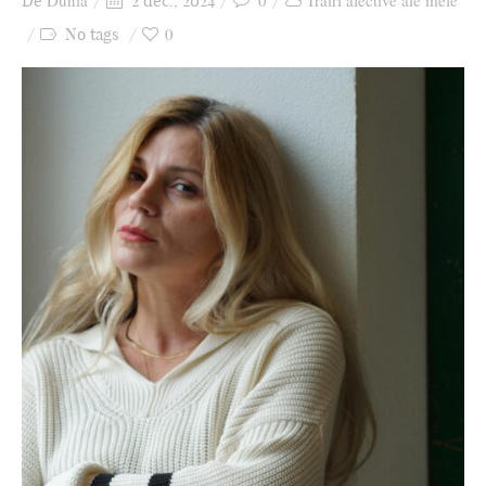
Dunia
0
Trăiri afective ale mele
De
2 dec., 2024
Ziua culorii
0
No tags