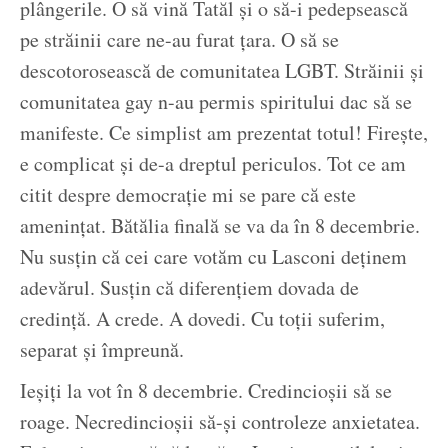
plângerile. O să vină Tatăl și o să-i pedepsească
pe străinii care ne-au furat țara. O să se
descotorosească de comunitatea LGBT. Străinii și
comunitatea gay n-au permis spiritului dac să se
manifeste. Ce simplist am prezentat totul! Firește,
e complicat și de-a dreptul periculos. Tot ce am
citit despre democrație mi se pare că este
amenințat. Bătălia finală se va da în 8 decembrie.
Nu susțin că cei care votăm cu Lasconi deținem
adevărul. Susțin că diferențiem dovada de
credință. A crede. A dovedi. Cu toții suferim,
separat și împreună.
Ieșiți la vot în 8 decembrie. Credincioșii să se
roage. Necredincioșii să-și controleze anxietatea.