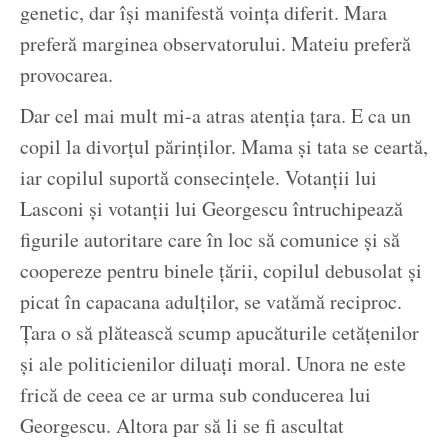
genetic, dar își manifestă voința diferit. Mara
preferă marginea observatorului. Mateiu preferă
provocarea.
Dar cel mai mult mi-a atras atenția țara. E ca un
copil la divorțul părinților. Mama și tata se ceartă,
iar copilul suportă consecințele. Votanții lui
Lasconi și votanții lui Georgescu întruchipează
figurile autoritare care în loc să comunice și să
coopereze pentru binele țării, copilul debusolat și
picat în capacana adulților, se vatămă reciproc.
Țara o să plătească scump apucăturile cetățenilor
și ale politicienilor diluați moral. Unora ne este
frică de ceea ce ar urma sub conducerea lui
Georgescu. Altora par să li se fi ascultat