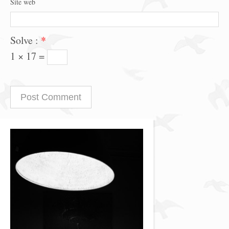
Site web
Solve :
*
1 × 17 =