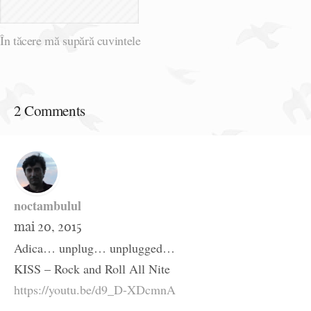
În tăcere mă supără cuvintele
2 Comments
noctambulul
mai 20, 2015
Adica… unplug… unplugged…
KISS – Rock and Roll All Nite
https://youtu.be/d9_D-XDcmnA