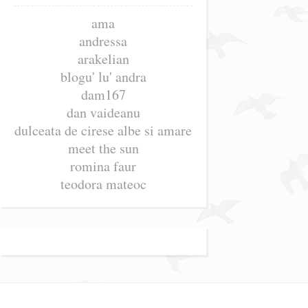
ama
andressa
arakelian
blogu' lu' andra
dam167
dan vaideanu
dulceata de cirese albe si amare
meet the sun
romina faur
teodora mateoc