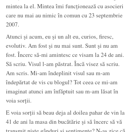
mintea la el. Mintea îmi funcționează cu asocieri
care nu mai au nimic în comun cu 23 septembrie
2007.
Atunci și acum, eu și un alt eu, curios, firesc,
evolutiv. Am fost și nu mai sunt. Sunt și nu am
fost. Încerc să-mi amintesc ce visam la 24 de ani.
Să scriu. Visul l-am păstrat. Încă visez să scriu.
Am scris. Mi-am îndeplinit visul sau m-am
îndepărtat de vis cu blogul? Tot ceea ce mi-am
imaginat atunci am înfăptuit sau m-am lăsat în
voia sorții.
E voia sorții să beau deja al doilea pahar de vin la
41 de ani la masa din bucătărie și să încerc să vă
transmit niște gânduri și sentimente? N-aș zice că