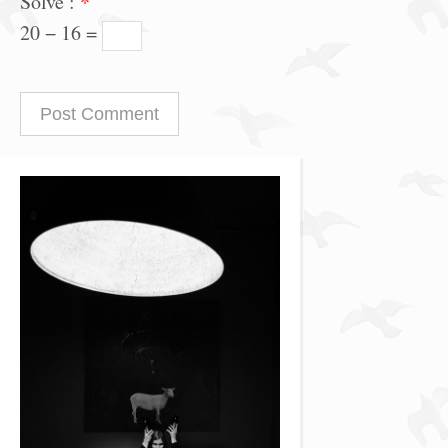
Solve :
*
20 − 16 =