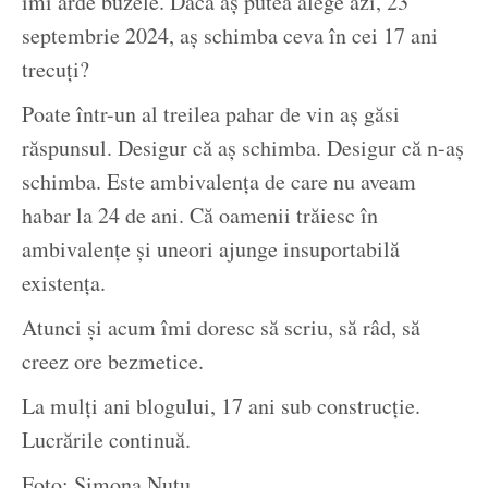
îmi arde buzele. Dacă aș putea alege azi, 23
septembrie 2024, aș schimba ceva în cei 17 ani
trecuți?
Poate într-un al treilea pahar de vin aș găsi
răspunsul. Desigur că aș schimba. Desigur că n-aș
schimba. Este ambivalența de care nu aveam
habar la 24 de ani. Că oamenii trăiesc în
ambivalențe și uneori ajunge insuportabilă
existența.
Atunci și acum îmi doresc să scriu, să râd, să
creez ore bezmetice.
La mulți ani blogului, 17 ani sub construcție.
Lucrările continuă.
Foto: Simona Nutu