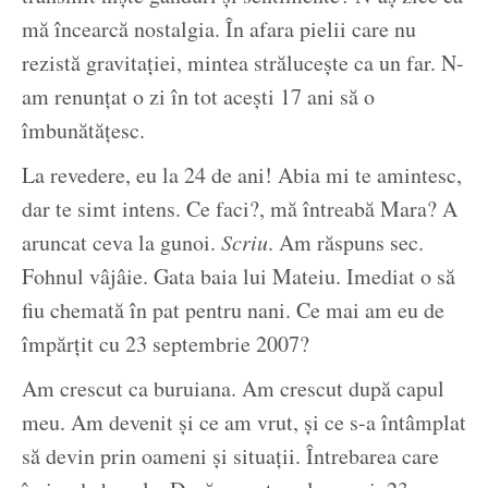
mă încearcă nostalgia. În afara pielii care nu
rezistă gravitației, mintea strălucește ca un far. N-
am renunțat o zi în tot acești 17 ani să o
îmbunătățesc.
La revedere, eu la 24 de ani! Abia mi te amintesc,
dar te simt intens. Ce faci?, mă întreabă Mara? A
aruncat ceva la gunoi.
Scriu
. Am răspuns sec.
Fohnul vâjâie. Gata baia lui Mateiu. Imediat o să
fiu chemată în pat pentru nani. Ce mai am eu de
împărțit cu 23 septembrie 2007?
Am crescut ca buruiana. Am crescut după capul
meu. Am devenit și ce am vrut, și ce s-a întâmplat
să devin prin oameni și situații. Întrebarea care