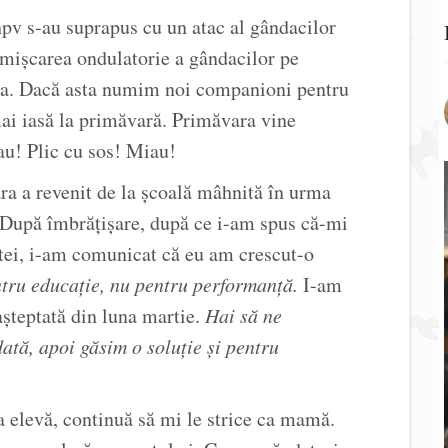
hpv s-au suprapus cu un atac al gândacilor
 mișcarea ondulatorie a gândacilor pe
ea. Dacă asta numim noi companioni pentru
 mai iasă la primăvară. Primăvara vine
u! Plic cu sos! Miau!
ara a revenit de la școală mâhnită în urma
. După îmbrățișare, după ce i-am spus că-mi
 tei, i-am comunicat că eu am crescut-o
tru educație, nu pentru performanță.
I-am
așteptată din luna martie.
Hai să ne
ată, apoi găsim o soluție și pentru
a elevă, continuă să mi le strice ca mamă.