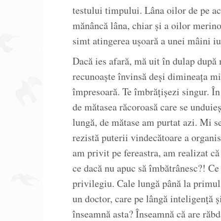
testului timpului. Lâna oilor de pe a
mănâncă lâna, chiar și a oilor merino
simt atingerea ușoară a unei mâini iu
Dacă ies afară, mă uit în dulap după 
recunoaște învinsă deși dimineața m
împresoară. Te îmbrățișezi singur. În 
de mătasea răcoroasă care se unduieș
lungă, de mătase am purtat azi. Mi se 
rezistă puterii vindecătoare a organi
am privit pe fereastra, am realizat c
ce dacă nu apuc să îmbătrânesc?! Ce
privilegiu. Cale lungă până la primu
un doctor, care pe lângă inteligență ș
înseamnă asta? Înseamnă că are răbd