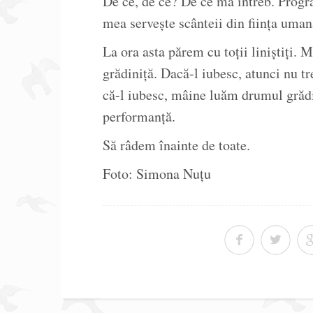
De ce, de ce? De ce mă întreb. Progr
mea servește scânteii din ființa uman
La ora asta părem cu toții liniștiți.
grădiniță. Dacă-l iubesc, atunci nu t
că-l iubesc, mâine luăm drumul grădi
performanță.
Să râdem înainte de toate.
Foto: Simona Nuțu