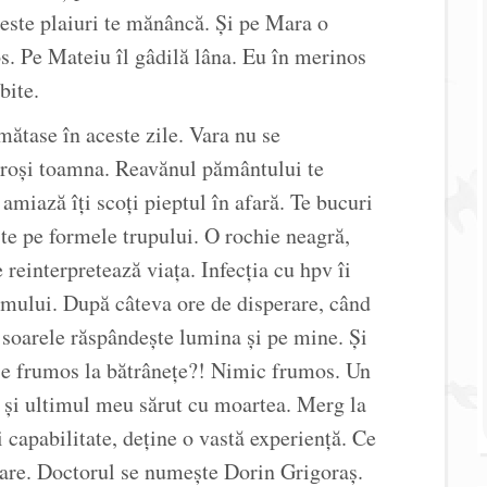
ceste plaiuri te mănâncă. Și pe Mara o
s. Pe Mateiu îl gâdilă lâna. Eu în merinos
bite.
mătase în aceste zile. Vara nu se
iroși toamna. Reavănul pământului te
amiază îți scoți pieptul în afară. Te bucuri
te pe formele trupului. O rochie neagră,
reinterpretează viața. Infecția cu hpv îi
smului. După câteva ore de disperare, când
ă soarele răspândește lumina și pe mine. Și
 e frumos la bătrânețe?! Nimic frumos. Un
l și ultimul meu sărut cu moartea. Merg la
i capabilitate, deține o vastă experiență. Ce
are. Doctorul se numește Dorin Grigoraș.