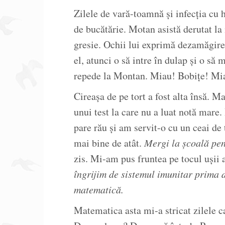
Zilele de vară-toamnă și infecția cu 
de bucătărie. Motan asistă derutat la
gresie. Ochii lui exprimă dezamăgir
el, atunci o să intre în dulap și o să
repede la Montan. Miau! Bobițe! Mia
Cireașa de pe tort a fost alta însă. M
unui test la care nu a luat notă mare
pare rău și am servit-o cu un ceai de
mai bine de atât.
Mergi la școală pen
zis. Mi-am pus fruntea pe tocul ușii 
îngrijim de sistemul imunitar prima d
matematică.
Matematica asta mi-a stricat zilele c