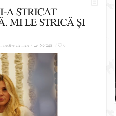
-A STRICAT
. MI LE STRICĂ ȘI
ri afective ale mele
0
No tags