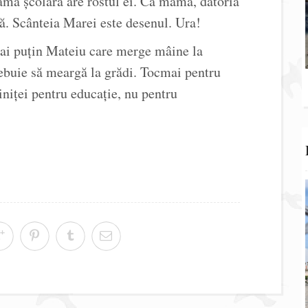
ama școlară are rostul ei. Ca mamă, datoria
ă. Scânteia Marei este desenul. Ura!
 Mai puțin Mateiu care merge mâine la
rebuie să meargă la grădi. Tocmai pentru
niței pentru educație, nu pentru