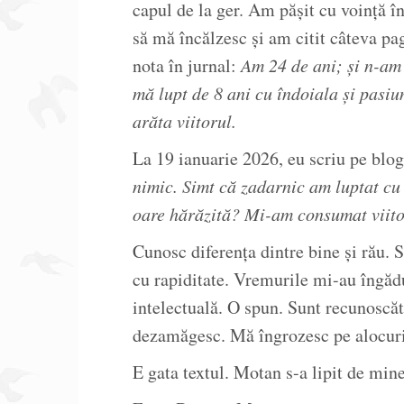
capul de la ger. Am pășit cu voință în
să mă încălzesc și am citit câteva pag
nota în jurnal:
Am 24 de ani; și n-am 
mă lupt de 8 ani cu îndoiala și pasiu
arăta viitorul.
La 19 ianuarie 2026, eu scriu pe blo
nimic. Simt că zadarnic am luptat cu 
oare hărăzită? Mi-am consumat viito
Cunosc diferența dintre bine și rău. S
cu rapiditate. Vremurile mi-au îngădu
intelectuală. O spun. Sunt recunoscă
dezamăgesc. Mă îngrozesc pe alocuri
E gata textul. Motan s-a lipit de min