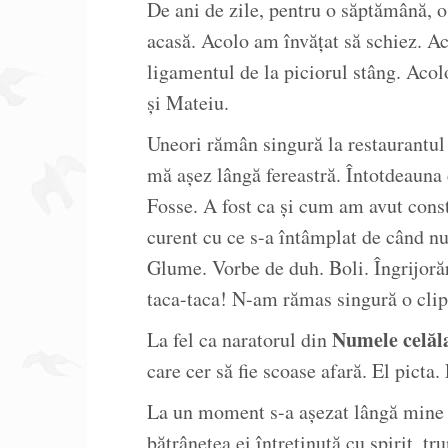
De ani de zile, pentru o săptămână, o
acasă. Acolo am învățat să schiez. A
ligamentul de la piciorul stâng. Acol
și Mateiu.
Uneori rămân singură la restaurantul 
mă așez lângă fereastră. Întotdeauna 
Fosse. A fost ca și cum am avut cons
curent cu ce s-a întâmplat de când n
Glume. Vorbe de duh. Boli. Îngrijorăr
taca-taca! N-am rămas singură o clip
Numele celăl
La fel ca naratorul din
care cer să fie scoase afară. El picta.
La un moment s-a așezat lângă mine 
bătrânețea ei întreținută cu spirit, tr