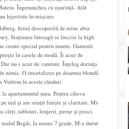
Mateiu. Îngenunchea cu ușurință. Atât
au lejeritate în mișcare.
ldberg, firmă descoperită de mine abia
xury. Stațiunea întreagă se înscrie la high
ne create special pentru munte. Oamenii
oprește în casele de modă. Îi acuz de
 Dar nu-i acuz de vanitate. Înțeleg dorința
 de nimic. O imortalizez pe doamna blondă
 Vuitton în aceste rânduri.
 la apartamentul meu. Pentru câteva
e ușă și am simțit liniște și claritate. Mi-
cărți, tablouri, lenjerii, perne și pisici.
 malul Begăi, la minus 7 grade. M-a durut