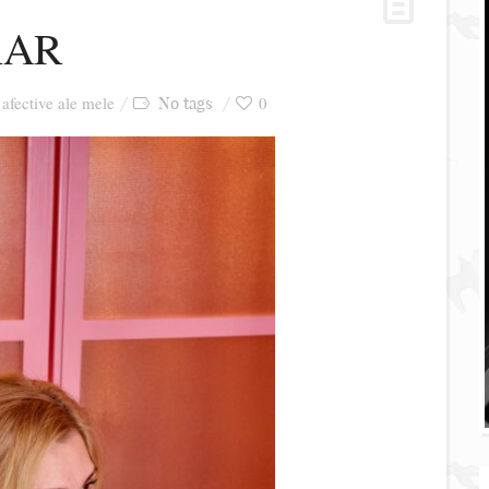
RAR
 afective ale mele
0
No tags