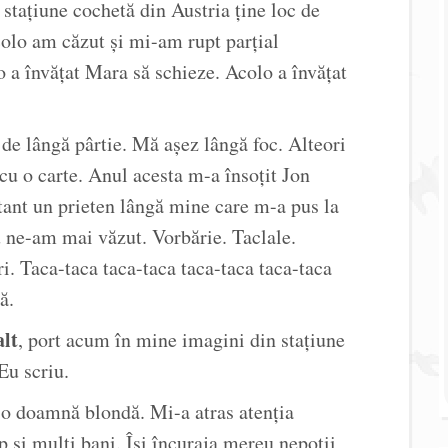
 stațiune cochetă din Austria ține loc de
colo am căzut și mi-am rupt parțial
o a învățat Mara să schieze. Acolo a învățat
de lângă pârtie. Mă așez lângă foc. Alteori
cu o carte. Anul acesta m-a însoțit Jon
tant un prieten lângă mine care m-a pus la
u ne-am mai văzut. Vorbărie. Taclale.
i. Taca-taca taca-taca taca-taca taca-taca
ă.
alt
, port acum în mine imagini din stațiune
 Eu scriu.
o doamnă blondă. Mi-a atras atenția
up și mulți bani. Își încuraja mereu nepoții