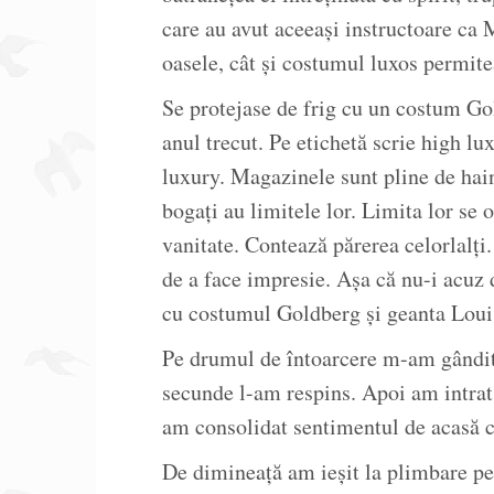
care au avut aceeași instructoare ca 
oasele, cât și costumul luxos permite
Se protejase de frig cu un costum Go
anul trecut. Pe etichetă scrie high lu
luxury. Magazinele sunt pline de hai
bogați au limitele lor. Limita lor se 
vanitate. Contează părerea celorlalți.
de a face impresie. Așa că nu-i acuz
cu costumul Goldberg și geanta Louis
Pe drumul de întoarcere m-am gândit
secunde l-am respins. Apoi am intrat p
am consolidat sentimentul de acasă cu 
De dimineață am ieșit la plimbare pe