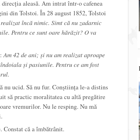
 direcția aleasă. Am intrat într-o cafenea
ini din Tolstoi. În 28 august 1852, Tolstoi
realizat încă nimic. Simt că nu zadarnic
nile. Pentru ce sunt oare hărăzit? O va
g:
Am 42 de ani; și nu am realizat aproape
îndoiala și pasiunile. Pentru ce am fost
rul.
ă nu ucid. Să nu fur. Conștiința le-a distins
it să practic moralitatea cu altă pregătire
toare vremurilor. Nu le resping. Nu mă
.
e. Constat că a îmbătrânit.