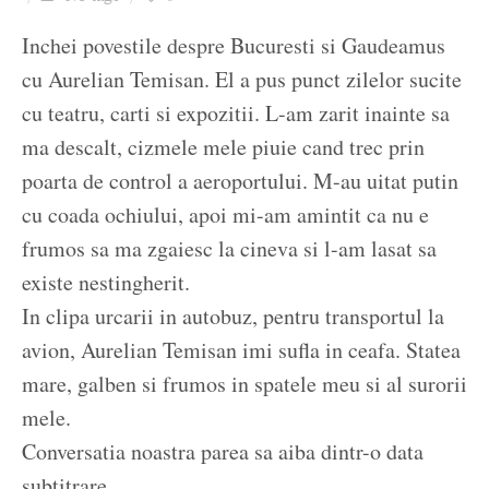
Ziua culorii
Inchei povestile despre Bucuresti si Gaudeamus
cu Aurelian Temisan. El a pus punct zilelor sucite
cu teatru, carti si expozitii. L-am zarit inainte sa
ma descalt, cizmele mele piuie cand trec prin
poarta de control a aeroportului. M-au uitat putin
cu coada ochiului, apoi mi-am amintit ca nu e
frumos sa ma zgaiesc la cineva si l-am lasat sa
existe nestingherit.
In clipa urcarii in autobuz, pentru transportul la
avion, Aurelian Temisan imi sufla in ceafa. Statea
mare, galben si frumos in spatele meu si al surorii
mele.
Conversatia noastra parea sa aiba dintr-o data
subtitrare.