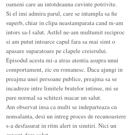
oameni care au intotdeauna cuvinte potrivite.
Si el imi admira parul, care se intampla sa fie
superb, chiar in clipa neastamparata cand m-am
intors sa-l salut. Astfel ne-am multumit reciproc
si am putut intoarce capul fara sa mai simt o
apasare suparatoare pe clapele creierului.
Episodul acesta mi-a atras atentia asupra unui
comportament, zic eu romanesc. Daca ajungi in
preajma unei persoane publice, preajma sa se
incadreze intre limitele bratelor intinse, mi se
pare normal sa schitezi macar un salut.
Am observat insa ca multi se indeparteaza cu
nonsalanta, desi un intreg proces de recunoastere
s-a desfasurat in ritm alert in simtiri. Nici un
cuvant, fara salut.