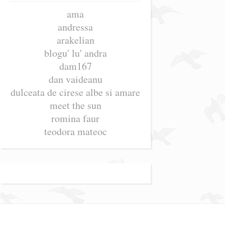
ama
andressa
arakelian
blogu' lu' andra
dam167
dan vaideanu
dulceata de cirese albe si amare
meet the sun
romina faur
teodora mateoc