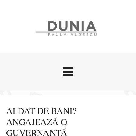
Evenimente
Stari afective
AI DAT DE BANI?
Zice Dunia
ANGAJEAZĂ O
Călătorii
GUVERNANTĂ
Cursuri povestite