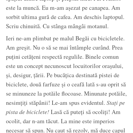
este la muncă. Eu m-am așezat pe canapea. Am
sorbit ultima gură de cafea. Am deschis laptopul.
Scriu chinuită. Cu stânga mângâi motanul.
Ieri ne-am plimbat pe malul Begăi cu bicicletele.
Am greșit. Nu o să se mai întâmple curând. Prea
puțini cetățeni respectă regulile. Binele comun
este un concept necunoscut locuitorilor orașului,
și, desigur, țării. Pe bucățica destinată pistei de
biciclete, două farfuze și o ceafă lată s-au oprit să
se minuneze la potăile flocoase. Minunate potăile,
nesimțiți stăpânii! Le-am spus evidentul.
Stați pe
pista de biciclete!
Lasă că puteți să ocoliți! Am
ocolit, dar n-am tăcut. La mine este imperios
necesar să spun. Nu caut să rezolv, mă duce capul