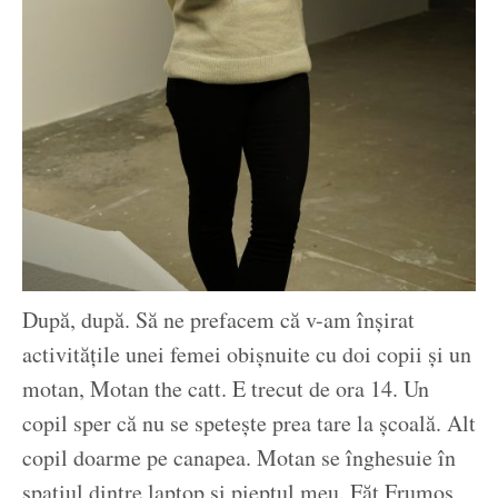
După, după. Să ne prefacem că v-am înșirat
activitățile unei femei obișnuite cu doi copii și un
motan, Motan the catt. E trecut de ora 14. Un
copil sper că nu se spetește prea tare la școală. Alt
copil doarme pe canapea. Motan se înghesuie în
spațiul dintre laptop și pieptul meu. Făt Frumos