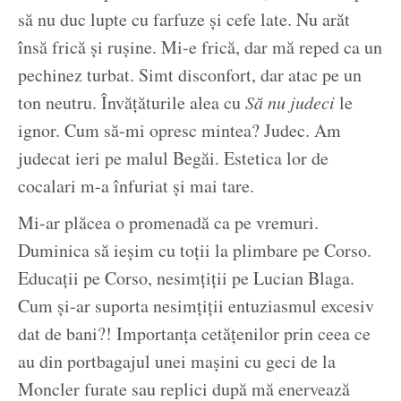
să nu duc lupte cu farfuze și cefe late. Nu arăt
însă frică și rușine. Mi-e frică, dar mă reped ca un
pechinez turbat. Simt disconfort, dar atac pe un
ton neutru. Învățăturile alea cu
Să nu judeci
le
ignor. Cum să-mi opresc mintea? Judec. Am
judecat ieri pe malul Begăi. Estetica lor de
cocalari m-a înfuriat și mai tare.
Mi-ar plăcea o promenadă ca pe vremuri.
Duminica să ieșim cu toții la plimbare pe Corso.
Educații pe Corso, nesimțiții pe Lucian Blaga.
Cum și-ar suporta nesimțiții entuziasmul excesiv
dat de bani?! Importanța cetățenilor prin ceea ce
au din portbagajul unei mașini cu geci de la
Moncler furate sau replici după mă enervează