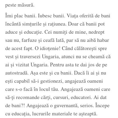
peste măsură.
Îmi plac banii. Iubesc banii. Viața oferită de bani
încântă simțurile și rațiunea. Doar că banii pot
aduce și educație. Cei numiți de mine, nedrept
sau nu, farfuze și ceafă lată, par să nu aibă habar
de acest fapt. O idioțenie! Când călătorești spre
vest și traversezi Ungaria, atunci nu se cheamă că
ai și vizitat Ungaria. Pentru asta te dai jos de pe
autostradă. Așa este și cu banii. Dacă îi ai și nu
ești capabil să-i gestionezi, angajează oameni
care s-o facă în locul tău. Angajează oameni care
să-ți recomande cărți, cursuri, educatori. Ai dat
de bani?! Angajează o guvernantă, serios. Începe
cu educația, lucrurile materiale te așteaptă.