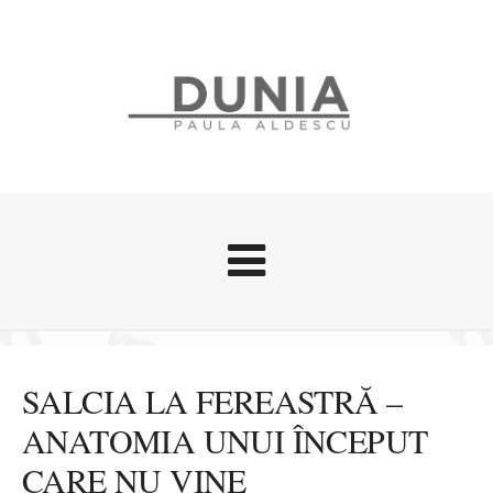
Evenimente
Stari afective
SALCIA LA FEREASTRĂ –
Zice Dunia
ANATOMIA UNUI ÎNCEPUT
Călătorii
CARE NU VINE
Cursuri povestite