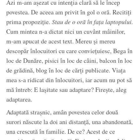
Azi m-am așezat cu intenția clară să le încep
povestea. De aceea am privit în gol o oră. Recitiți
prima propoziție.
Stau de o oră în fața laptopului.
Cum mintea n-a dictat nici un cuvânt mâinilor,
m-am apucat de acest text. Mereu și mereu
descopăr înlocuitori cu care conviețuiesc, Bega în
loc de Dunăre, pisici în loc de câini, balcon în loc
de grădină, blog în loc de cărți publicate. Viața
mea s-a ridicat din înlocuitori, iar acum nu pot să
mă întreb: E lașitate sau adaptare? Firește, aleg
adaptarea.
Adaptată strașnic, amân povestea celor două
surori născute la doi ani distanță, una abandonată,
una crescută în familie. De ce? Acest de ce