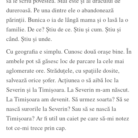
să le scriu povestea. Mai este și al dracului de
dureroasă. Pe una dintre ele o abandonează
părinții. Bunica o ia de lângă mama și o lasă la o
familie. De ce? Știu de ce. Știu și cum. Știu și
când. Știu și unde.
Cu geografia e simplu. Cunosc două orașe bine. În
ambele pot să găsesc loc de parcare la cele mai
aglomerate ore. Străduțele, cu spațiile dosite,
salvează orice șofer. Acțiunea o să aibă loc la
Severin și la Timișoara. La Severin m-am născut.
La Timișoara am devenit. Să urmez soarta? Să se
nască surorile la Severin? Sau să se nască la
Timișoara? Ar fi util un caiet pe care să-mi notez
tot ce-mi trece prin cap.