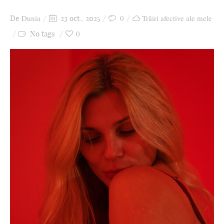
Ziua culorii
Dunia
0
Trăiri afective ale mele
De
23 oct., 2025
0
No tags