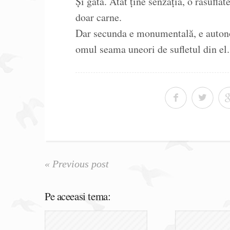
Și gata. Atât ține senzația, o răsuflate
doar carne.
Dar secunda e monumentală, e autonom
omul seama uneori de sufletul din el.
« Previous post
Pe aceeasi tema: