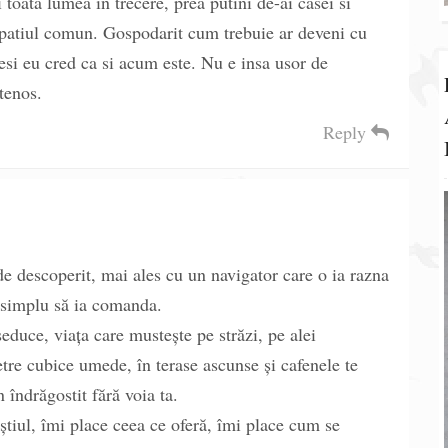
 toata lumea in trecere, prea putini de-ai casei si
 spatiul comun. Gospodarit cum trebuie ar deveni cu
esi eu cred ca si acum este. Nu e insa usor de
etenos.
Reply
e descoperit, mai ales cu un navigator care o ia razna
i simplu să ia comanda.
educe, viața care mustește pe străzi, pe alei
etre cubice umede, în terase ascunse și cafenele te
 îndrăgostit fără voia ta.
tiul, îmi place ceea ce oferă, îmi place cum se