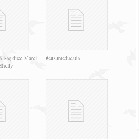
 i-aș duce Marei
#eusunteducatia
Shelly