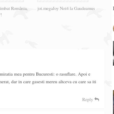
himbat România,
joi.megaJoy Noi4 la Gaudeamus
?!
dmiratia mea pentru Bucuresti: o rasuflare. Apoi e
rat, dar in care gasesti mereu altceva cu care sa iti
Reply