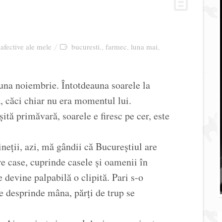
 afective ale mele
bucuresti.
farmec
luna mai
,
,
,
luna noiembrie. Întotdeauna soarele la
a, căci chiar nu era momentul lui.
șită primăvară, soarele e firesc pe cer, este
eții, azi, mă gândii că Bucureștiul are
e case, cuprinde casele și oamenii în
devine palpabilă o clipită. Pari s-o
e desprinde mâna, părți de trup se