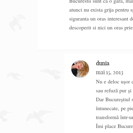
Bucurestii sunt ca o gara, mai
atunci nu exista grija pentru
siguranta un oras interesant d
descoperit si nici un oras pri
dunia
mai 15, 2013
Nu e deloc ușor d
sau refuză pur ș
Dar Bucureștiul s
întunecate, pe pi
transformă într-un
Îmi place Bucureș