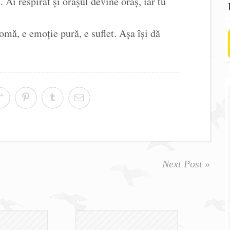
. Ai respirat și orașul devine oraș, iar tu
ă, e emoție pură, e suflet. Așa își dă
Next Post »