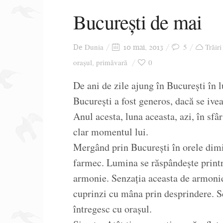
București de mai
Dunia
5
Trăiri
De
10 mai, 2013
orașul
primăvară
0
,
De ani de zile ajung în București în 
București a fost generos, dacă se ive
Anul acesta, luna aceasta, azi, în sfâr
clar momentul lui.
Mergând prin București în orele dimin
farmec. Lumina se răspândește printr
armonie. Senzația aceasta de armonie 
cuprinzi cu mâna prin desprindere. S
întregesc cu orașul.