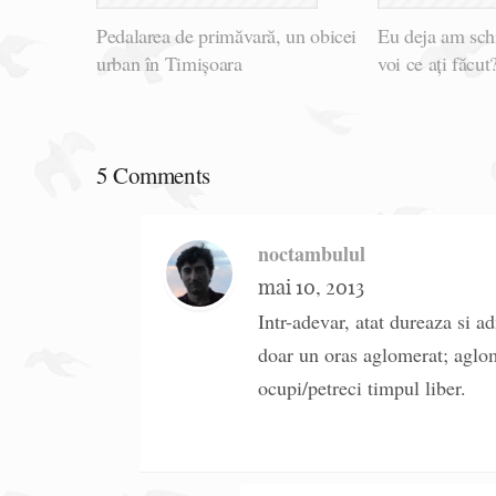
Pedalarea de primăvară, un obicei
Eu deja am sc
urban în Timișoara
voi ce ați făcut
5 Comments
noctambulul
mai 10, 2013
Intr-adevar, atat dureaza si a
doar un oras aglomerat; aglome
ocupi/petreci timpul liber.