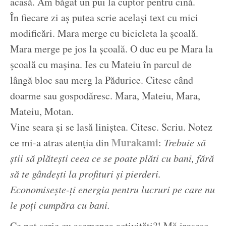
acasă. Am băgat un pui la cuptor pentru cină.
În fiecare zi aș putea scrie același text cu mici
modificări. Mara merge cu bicicleta la școală.
Mara merge pe jos la școală. O duc eu pe Mara la
școală cu mașina. Ies cu Mateiu în parcul de
lângă bloc sau merg la Pădurice. Citesc când
doarme sau gospodăresc. Mara, Mateiu, Mara,
Mateiu, Motan.
Vine seara și se lasă liniștea. Citesc. Scriu. Notez
Murakami
ce mi-a atras atenția din
:
Trebuie să
știi să plătești ceea ce se poate plăti cu bani, fără
să te gândești la profituri și pierderi.
Economisește-ți energia pentru lucruri pe care nu
le poți cumpăra cu bani.
Ce pot scrie cu asemenea activități?! Mă irosesc.