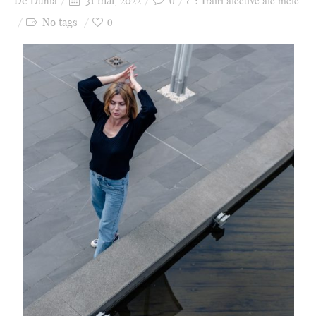
Dunia
0
Trăiri afective ale mele
De
31 mai, 2022
Ziua culorii
0
No tags