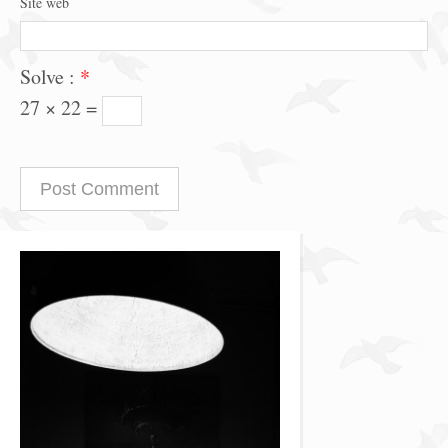
Site web
Solve :
*
27 × 22 =