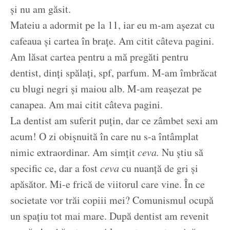
și nu am găsit.
Mateiu a adormit pe la 11, iar eu m-am așezat cu
cafeaua și cartea în brațe. Am citit câteva pagini.
Am lăsat cartea pentru a mă pregăti pentru
dentist, dinți spălați, spf, parfum. M-am îmbrăcat
cu blugi negri și maiou alb. M-am reașezat pe
canapea. Am mai citit câteva pagini.
La dentist am suferit puțin, dar ce zâmbet sexi am
acum! O zi obișnuită în care nu s-a întâmplat
nimic extraordinar. Am simțit
ceva.
Nu știu să
specific ce, dar a fost
ceva
cu nuanță de gri și
apăsător. Mi-e frică de viitorul care vine. În ce
societate vor trăi copiii mei? Comunismul ocupă
un spațiu tot mai mare. După dentist am revenit