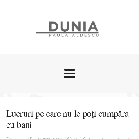
Evenimente
Stari afective
Lucruri pe care nu le poți cumpăra
Zice Dunia
cu bani
Călătorii
Cursuri povestite