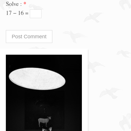
Solve :
*
17 − 16 =