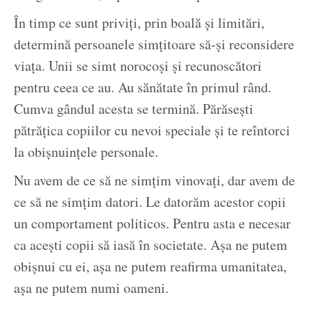
În timp ce sunt priviți, prin boală și limitări,
determină persoanele simțitoare să-și reconsidere
viața. Unii se simt norocoși și recunoscători
pentru ceea ce au. Au sănătate în primul rând.
Cumva gândul acesta se termină. Părăsești
pătrățica copiilor cu nevoi speciale și te reîntorci
la obișnuințele personale.
Nu avem de ce să ne simțim vinovați, dar avem de
ce să ne simțim datori. Le datorăm acestor copii
un comportament politicos. Pentru asta e necesar
ca acești copii să iasă în societate. Așa ne putem
obișnui cu ei, așa ne putem reafirma umanitatea,
așa ne putem numi oameni.