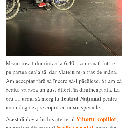
M-am trezit duminică la 6:40. Eu m-aș fi întors
pe partea cealaltă, dar Mateiu m-a tras de mână.
Am acceptat fără să încerc să-l păcălesc. Știam că
ceaiul va avea un gust diferit în dimineața aia. La
Teatrul Național
ora 11 urma să merg la
pentru
un dialog despre copiii cu nevoi speciale.
Viitorul copiilor
Acest dialog a închis atelierul
,
Vocile orașulu
i
un proiect din traseul
, parte din