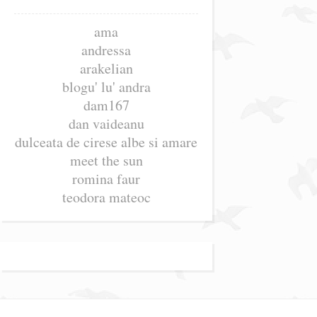
ama
andressa
arakelian
blogu' lu' andra
dam167
dan vaideanu
dulceata de cirese albe si amare
meet the sun
romina faur
teodora mateoc