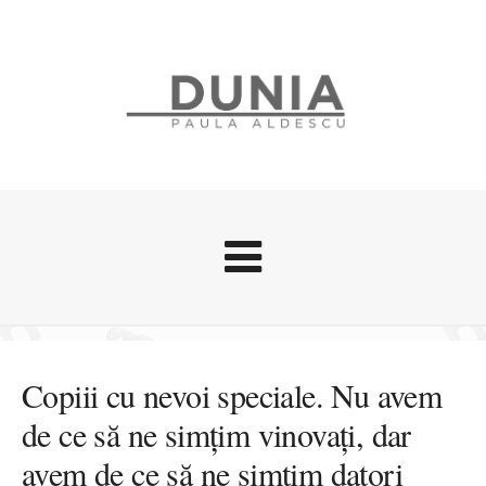
Evenimente
Stari afective
Copiii cu nevoi speciale. Nu avem
Zice Dunia
de ce să ne simțim vinovați, dar
Călătorii
avem de ce să ne simțim datori
Cursuri povestite