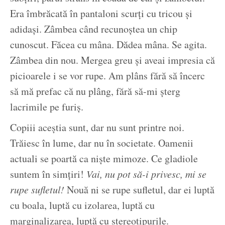
Era îmbrăcată în pantaloni scurți cu tricou și
adidași. Zâmbea când recunoștea un chip
cunoscut. Făcea cu mâna. Dădea mâna. Se agita.
Zâmbea din nou. Mergea greu și aveai impresia că
picioarele i se vor rupe. Am plâns fără să încerc
să mă prefac că nu plâng, fără să-mi șterg
lacrimile pe furiș.
Copiii aceștia sunt, dar nu sunt printre noi.
Trăiesc în lume, dar nu în societate. Oamenii
actuali se poartă ca niște mimoze. Ce gladiole
suntem în simțiri!
Vai, nu pot să-i privesc, mi se
rupe sufletul!
Nouă ni se rupe sufletul, dar ei luptă
cu boala, luptă cu izolarea, luptă cu
marginalizarea, luptă cu stereotipurile.