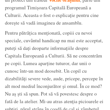
programul Timișoara Capitală Europeană a
Culturii. Aceasta o fost o explicație pentru cine
dorește să vadă imaginea de ansamblu.
Pentru pătrățica menționată, copiii cu nevoi
speciale, cuvântul handicap nu mai este acceptat,
puteți să dați deoparte informațiile despre
Capitala Europeană a Culturii. Să ne concentrăm
pe copii. Lumea aparține tuturor, dar unii o
cunosc într-un mod deosebit. Un copil cu
dizabilități severe vede, aude, pricepe, percepe în
alt mod mediul înconjurător și omul. În ce mod?
Nu aș ști să spun. Pot să vă povestesc despre o
fată de la atelier. Mi-au atras atenția picioarele ei
subțiri, părul strâns în coadă de cal și zâmbetul.