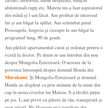
facturi, motorină, haine nespălate, mușchi
abdominali rupți etc. Mateiu mi-a luat aspiratorul
din mână și l-am lăsat. Am profitat de interesul
lui și am băgat la spălat. Am schimbat patul.
Prosoapele, lenjeria și ciorapii le-am băgat la
programul lung, 90 de grade.
Am părăsit apartamentul curat și ordonat pentru o
vizită la doctor. Pe drum m-am întrebat din nou
despre Mongolia Exterioară. O nestare de la
povestea întreruptă despre domnul Honda din
Murakami
. Și Mongolia Exterioară și domnul
Honda au dispărut ca prin minune de la mine din
cap în urma crizelor lui Mateiu. S-a tăvălit puțin
pe jos. L-am privit cu părere de rău, transpirată și
ușor iritată. Nu făcusem nici jumătate din