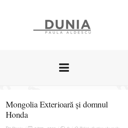
Evenimente
Stari afective
Mongolia Exterioară și domnul
Zice Dunia
Honda
Călătorii
Cursuri povestite