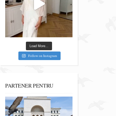
Load More...
Follow on Instagram
PARTENER PENTRU