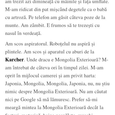
am trezit azi dimineață cu mâinile și fața umflate.
M-am ridicat din pat mișcând degetele ca o babă
cu artroză. Pe telefon am găsit câteva poze de la
munte. Am zâmbit. E frumos să te trezești cu
nasul în verdeață.
Am scos aspiratorul. Roboțelul nu aspiră și
plintele. Am scos și aparatul cu aburi de la
Karcher
. Unde dracu e Mongolia Exterioară? M-
am întrebat de câteva ori în timpul zilei. M-am
oprit în mijlocul camerei și am privit harta:
Japonia, Mongolia, Mongolia, Japonia, nu, nu știu
nimic despre Mongolia Exterioară. Nu am căutat
nici pe Google să mă lămuresc. Prefer să-mi
meargă mintea la Mongolia Exterioară decât la