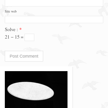
Site web
Solve :
*
21 − 15 =