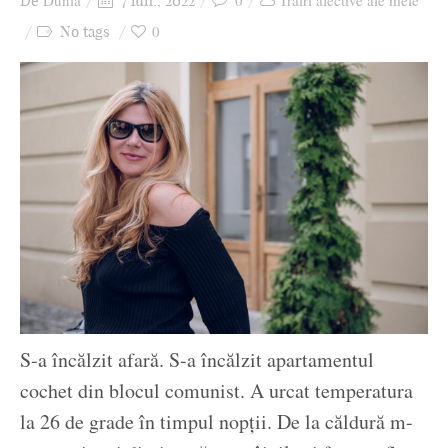
Dunia
0
Trăiri afective ale mele
De
7 iun., 2022
Ziua culorii
0
No tags
S-a încălzit afară. S-a încălzit apartamentul
cochet din blocul comunist. A urcat temperatura
la 26 de grade în timpul nopții. De la căldură m-