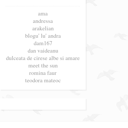
ama
andressa
arakelian
blogu' lu' andra
dam167
dan vaideanu
dulceata de cirese albe si amare
meet the sun
romina faur
teodora mateoc