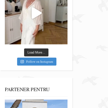
Load More...
Follow on Instagram
PARTENER PENTRU