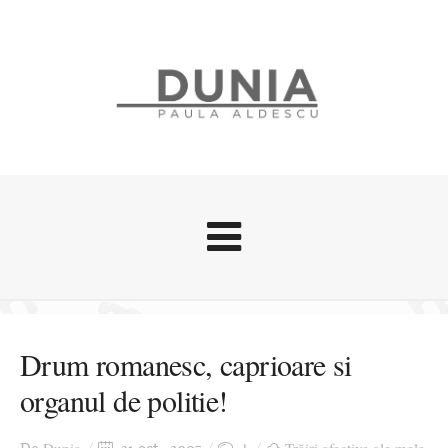
Evenimente
Stari afective
Drum romanesc, caprioare si
Zice Dunia
organul de politie!
Călătorii
Cursuri povestite