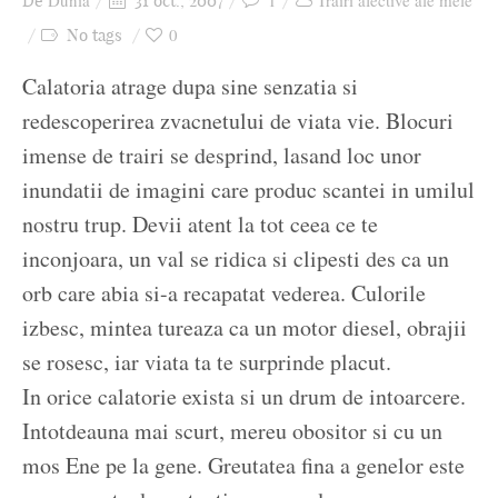
Dunia
1
Trăiri afective ale mele
De
31 oct., 2007
Ziua culorii
0
No tags
Calatoria atrage dupa sine senzatia si
redescoperirea zvacnetului de viata vie. Blocuri
imense de trairi se desprind, lasand loc unor
inundatii de imagini care produc scantei in umilul
nostru trup. Devii atent la tot ceea ce te
inconjoara, un val se ridica si clipesti des ca un
orb care abia si-a recapatat vederea. Culorile
izbesc, mintea tureaza ca un motor diesel, obrajii
se rosesc, iar viata ta te surprinde placut.
In orice calatorie exista si un drum de intoarcere.
Intotdeauna mai scurt, mereu obositor si cu un
mos Ene pe la gene. Greutatea fina a genelor este