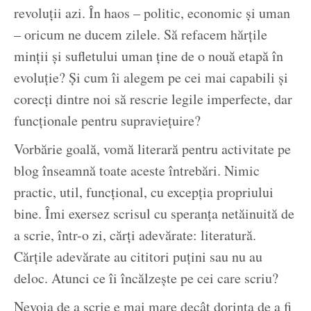
revoluții azi. În haos – politic, economic și uman
– oricum ne ducem zilele. Să refacem hărțile
minții și sufletului uman ține de o nouă etapă în
evoluție? Și cum îi alegem pe cei mai capabili și
corecți dintre noi să rescrie legile imperfecte, dar
funcționale pentru supraviețuire?
Vorbărie goală, vomă literară pentru activitate pe
blog înseamnă toate aceste întrebări. Nimic
practic, util, funcțional, cu excepția propriului
bine. Îmi exersez scrisul cu speranța netăinuită de
a scrie, într-o zi, cărți adevărate: literatură.
Cărțile adevărate au cititori puțini sau nu au
deloc. Atunci ce îi încălzește pe cei care scriu?
Nevoia de a scrie e mai mare decât dorința de a fi