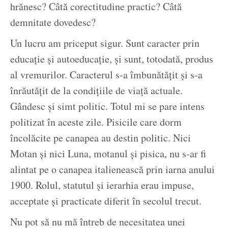
hrănesc? Câtă corectitudine practic? Câtă
demnitate dovedesc?
Un lucru am priceput sigur. Sunt caracter prin
educație și autoeducație, și sunt, totodată, produs
al vremurilor. Caracterul s-a îmbunătățit și s-a
înrăutățit de la condițiile de viață actuale.
Gândesc și simt politic. Totul mi se pare intens
politizat în aceste zile. Pisicile care dorm
încolăcite pe canapea au destin politic. Nici
Motan și nici Luna, motanul și pisica, nu s-ar fi
alintat pe o canapea italienească prin iarna anului
1900. Rolul, statutul și ierarhia erau impuse,
acceptate și practicate diferit în secolul trecut.
Nu pot să nu mă întreb de necesitatea unei