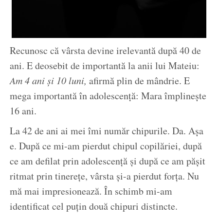
Recunosc că vârsta devine irelevantă după 40 de
ani. E deosebit de importantă la anii lui Mateiu:
Am 4 ani și 10 luni,
afirmă plin de mândrie. E
mega importantă în adolescență: Mara împlinește
16 ani.
La 42 de ani ai mei îmi număr chipurile. Da. Așa
e. După ce mi-am pierdut chipul copilăriei, după
ce am defilat prin adolescență și după ce am pășit
ritmat prin tinerețe, vârsta și-a pierdut forța. Nu
mă mai impresionează. În schimb mi-am
identificat cel puțin două chipuri distincte.