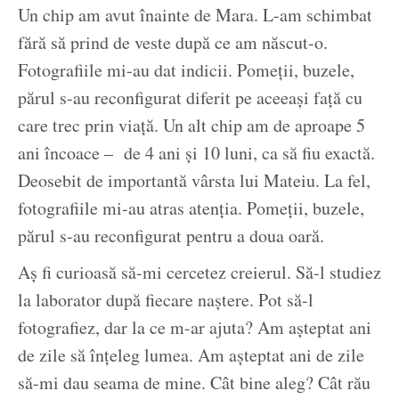
Un chip am avut înainte de Mara. L-am schimbat
fără să prind de veste după ce am născut-o.
Fotografiile mi-au dat indicii. Pomeții, buzele,
părul s-au reconfigurat diferit pe aceeași față cu
care trec prin viață. Un alt chip am de aproape 5
ani încoace – de 4 ani și 10 luni, ca să fiu exactă.
Deosebit de importantă vârsta lui Mateiu. La fel,
fotografiile mi-au atras atenția. Pomeții, buzele,
părul s-au reconfigurat pentru a doua oară.
Aș fi curioasă să-mi cercetez creierul. Să-l studiez
la laborator după fiecare naștere. Pot să-l
fotografiez, dar la ce m-ar ajuta? Am așteptat ani
de zile să înțeleg lumea. Am așteptat ani de zile
să-mi dau seama de mine. Cât bine aleg? Cât rău