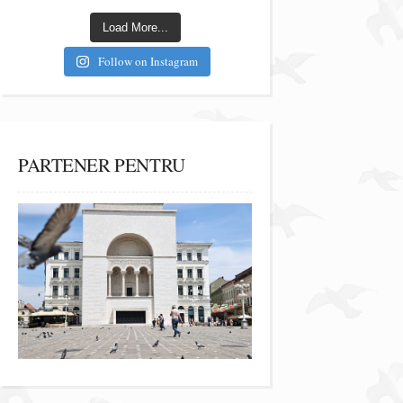
Load More...
Follow on Instagram
PARTENER PENTRU