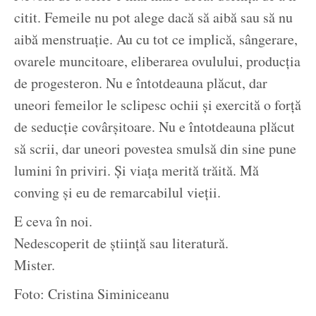
citit. Femeile nu pot alege dacă să aibă sau să nu
aibă menstruație. Au cu tot ce implică, sângerare,
ovarele muncitoare, eliberarea ovulului, producția
de progesteron. Nu e întotdeauna plăcut, dar
uneori femeilor le sclipesc ochii și exercită o forță
de seducție covârșitoare. Nu e întotdeauna plăcut
să scrii, dar uneori povestea smulsă din sine pune
lumini în priviri. Și viața merită trăită. Mă
conving și eu de remarcabilul vieții.
E ceva în noi.
Nedescoperit de știință sau literatură.
Mister.
Foto: Cristina Siminiceanu