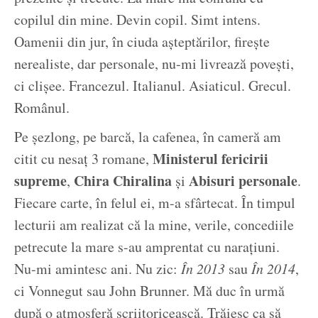
copilul din mine. Devin copil. Simt intens.
Oamenii din jur, în ciuda așteptărilor, firește
nerealiste, dar personale, nu-mi livrează povești,
ci clișee. Francezul. Italianul. Asiaticul. Grecul.
Românul.
Pe șezlong, pe barcă, la cafenea, în cameră am
Ministerul fericirii
citit cu nesaț 3 romane,
supreme
Chira Chiralina
Abisuri personale
,
și
.
Fiecare carte, în felul ei, m-a sfârtecat. În timpul
lecturii am realizat că la mine, verile, concediile
petrecute la mare s-au amprentat cu narațiuni.
Nu-mi amintesc ani. Nu zic:
În 2013
sau
În 2014
,
ci Vonnegut sau John Brunner. Mă duc în urmă
după o atmosferă scriitoricească. Trăiesc ca să