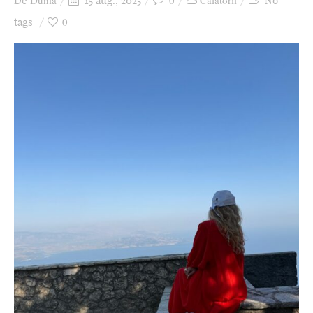
Dunia
0
Călătorii
De
15 aug., 2025
No
Ziua culorii
0
tags