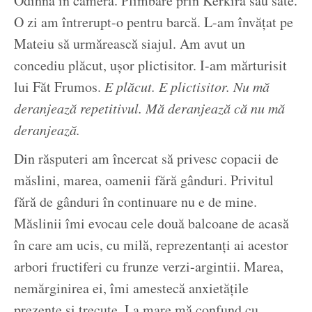
Odihnă în cameră. Plimbare prin Kerkira sau sate.
O zi am întrerupt-o pentru barcă. L-am învățat pe
Mateiu să urmărească siajul. Am avut un
concediu plăcut, ușor plictisitor. I-am mărturisit
lui Făt Frumos.
E plăcut. E plictisitor. Nu mă
deranjează repetitivul. Mă deranjează că nu mă
deranjează.
Din răsputeri am încercat să privesc copacii de
măslini, marea, oamenii fără gânduri. Privitul
fără de gânduri în continuare nu e de mine.
Măslinii îmi evocau cele două balcoane de acasă
în care am ucis, cu milă, reprezentanți ai acestor
arbori fructiferi cu frunze verzi-argintii. Marea,
nemărginirea ei, îmi amestecă anxietățile
prezente și trecute. La mare mă confund cu