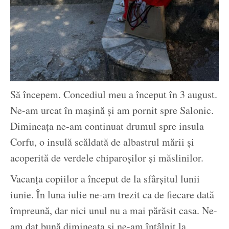
Să începem. Concediul meu a început în 3 august.
Ne-am urcat în mașină și am pornit spre Salonic.
Dimineața ne-am continuat drumul spre insula
Corfu, o insulă scăldată de albastrul mării și
acoperită de verdele chiparoșilor și măslinilor.
Vacanța copiilor a început de la sfârșitul lunii
iunie. În luna iulie ne-am trezit ca de fiecare dată
împreună, dar nici unul nu a mai părăsit casa. Ne-
am dat bună dimineața și ne-am întâlnit la