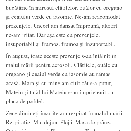
bucătărie în mirosul clătitelor, ouălor cu oregano
și ceaiului verde cu iasomie. Ne-am reacomodat
prezențele. Uneori am dansat împreună, alteori
ne-am iritat. Dar așa este cu prezențele,
insuportabil și frumos, frumos și insuportabil.
În august, toate aceste prezențe s-au întâlnit în
malul mării pentru aerosoli. Clătitele, ouăle cu
oregano și ceaiul verde cu iasomie au rămas
acasă. Mara și cu mine am citit cât s-a putut,
Mateiu și tatăl lui Mateiu s-au împrietenit cu
placa de paddel.
Zece dimineți însorite am respirat în malul mării.
Respirație. Mic dejun. Plajă. Masa de prânz.