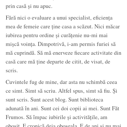
prin casă și nu apuc.
Fără nici o evaluare a unui specialist, eficiența
mea de femeie care ține casa a scăzut. Nici măcar
iubirea pentru ordine și curățenie nu-mi mai
mișcă voința. Dimpotrivă, i-am permis furiei să
mă cuprindă. Să mă enerveze fiecare activitate din
casă care mă ține departe de citit, de visat, de
scris.
Cuvintele fug de mine, dar asta nu schimbă ceea
ce simt. Simt să scriu. Altfel spus, simt să fiu. Și
sunt scris. Sunt acest blog. Sunt biblioteca
adunată în ani. Sunt cei doi copii ai mei. Sunt Făt
Frumos. Să împac iubirile și activitățile, am
obosit. E cronică deja oboseala. E de ani și nu mai