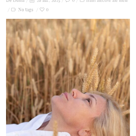
Dunia
0
Trăiri afective ale mele
De
28 iul., 2025
Ziua culorii
0
No tags