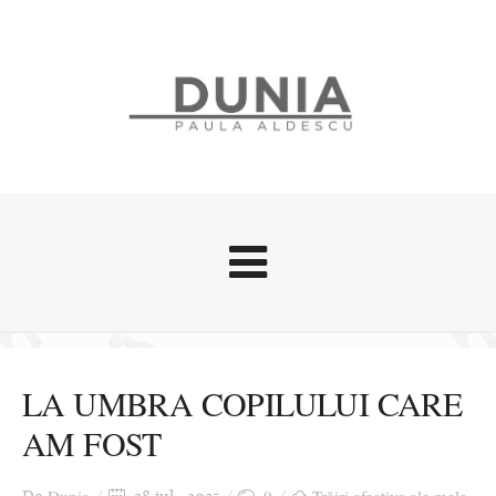
Evenimente
Stari afective
LA UMBRA COPILULUI CARE
Zice Dunia
AM FOST
Călătorii
Cursuri povestite