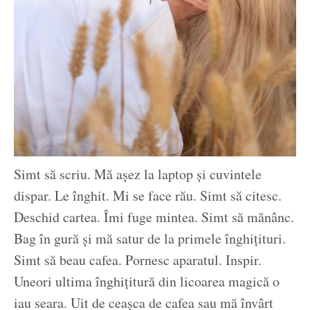
Simt să scriu. Mă așez la laptop și cuvintele
dispar. Le înghit. Mi se face rău. Simt să citesc.
Deschid cartea. Îmi fuge mintea. Simt să mănânc.
Bag în gură și mă satur de la primele înghițituri.
Simt să beau cafea. Pornesc aparatul. Inspir.
Uneori ultima înghițitură din licoarea magică o
iau seara. Uit de ceașca de cafea sau mă învârt