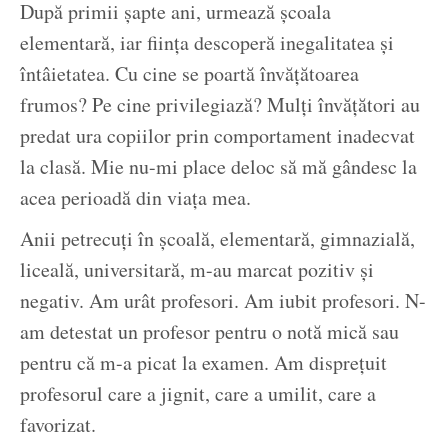
După primii șapte ani, urmează școala
elementară, iar ființa descoperă inegalitatea și
întâietatea. Cu cine se poartă învățătoarea
frumos? Pe cine privilegiază? Mulți învățători au
predat ura copiilor prin comportament inadecvat
la clasă. Mie nu-mi place deloc să mă gândesc la
acea perioadă din viața mea.
Anii petrecuți în școală, elementară, gimnazială,
liceală, universitară, m-au marcat pozitiv și
negativ. Am urât profesori. Am iubit profesori. N-
am detestat un profesor pentru o notă mică sau
pentru că m-a picat la examen. Am disprețuit
profesorul care a jignit, care a umilit, care a
favorizat.