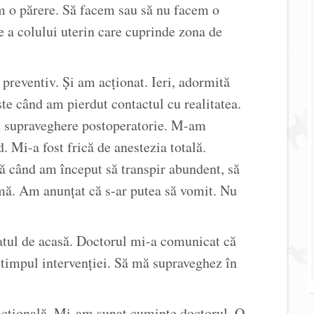
em o părere. Să facem sau să nu facem o
ie a colului uterin care cuprinde zona de
reventiv. Și am acționat. Ieri, adormită
ste când am pierdut contactul cu realitatea.
 de supraveghere postoperatorie. M-am
. Mi-a fost frică de anestezia totală.
 când am început să transpir abundent, să
omă. Am anunțat că s-ar putea să vomit. Nu
atul de acasă. Doctorul mi-a comunicat că
 timpul intervenției. Să mă supraveghez în
ncțională. Mi-am sunat cuminte doctorul. O