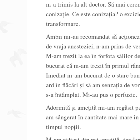
m-a trimis la alt doctor. Să mai cer
conizație. Ce este conizația? o exciz
transformare.
Ambii mi-au recomandat să acționez p
de vraja anesteziei, n-am prins de ve
M-am trezit la ea în forfota sălilor
bucurat că m-am trezit în primul rând
Imediat m-am bucurat de o stare bună
ard în flăcări și să am senzația de v
s-a întâmplat. Mi-au pus o perfuzie.
Adormită și amețită mi-am regăsit p
am sângerat în cantitate mai mare în
timpul nopții.
M-am ridicat din pat amețită, dar fu