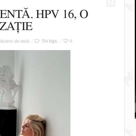
ENTĂ. HPV 16, O
IZAȚIE
afective ale mele
0
No tags