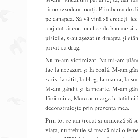
să ne revedem marți. Plimbarea de 
pe canapea. Să vă vină să credeți, l
a ajutat să coc un chec de banane și 
pisicile, s-au așezat în dreapta și 
privit cu drag.
Nu m-am victimizat. Nu mi-am plâns 
fac la necazuri și la boală. M-am gând
scris, la citit, la blog, la mama, la so
M-am gândit și la moarte. M-am gândi
Fără mine, Mara ar merge la tatăl ei 
deconstruiește prin prezența mea.
Prin tot ce am trecut și urmează să su
viața, nu trebuie să treacă nici o fem