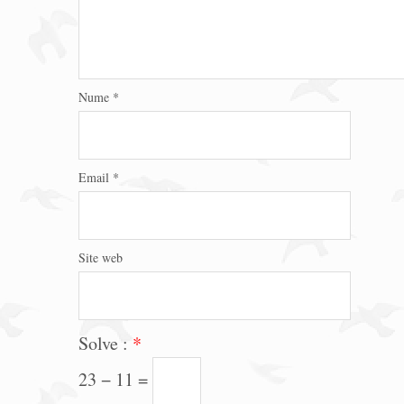
Nume
*
Email
*
Site web
Solve :
*
23 − 11 =