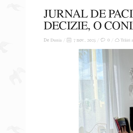
JURNAL DE PACI
DECIZIE, O CON
Dunia
0
Trăiri 
De
7 nov., 2025