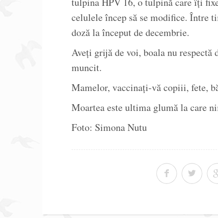
tulpina HPV 16, o tulpină care îți fi
celulele încep să se modifice. Între
doză la început de decembrie.
Aveți grijă de voi, boala nu respectă
muncit.
Mamelor, vaccinați-vă copiii, fete, bă
Moartea este ultima glumă la care n
Foto: Simona Nutu