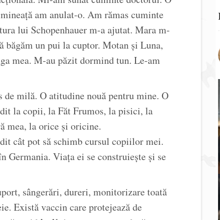
dimineață am anulat-o. Am rămas cuminte
ectura lui Schopenhauer m-a ajutat. Mara m-
să băgăm un pui la cuptor. Motan și Luna,
stânga mea. M-au păzit dormind tun. Le-am
de milă. O atitudine nouă pentru mine. O
it la copii, la Făt Frumos, la pisici, la
ră mea, la orice și oricine.
t cât pot să schimb cursul copiilor mei.
în Germania. Viața ei se construiește și se
port, sângerări, dureri, monitorizare toată
eie. Există vaccin care protejează de