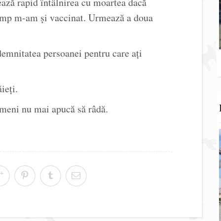
xează rapid întâlnirea cu moartea dacă
 timp m-am și vaccinat. Urmează a doua
 demnitatea persoanei pentru care ați
ieți.
imeni nu mai apucă să râdă.