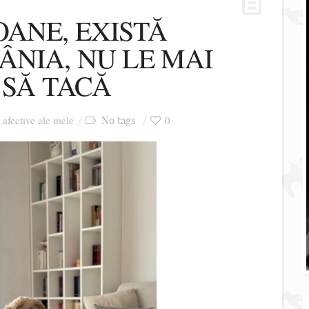
OANE, EXISTĂ
ÂNIA, NU LE MAI
 SĂ TACĂ
i afective ale mele
0
No tags