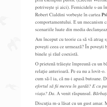
potrivește și aici). Femicidele s-au în
Ps
Robert Cialdini vorbește în cartea
comportamentului. E un mecanism car
scenariile luate din media declanșeaz
Am început cu teorie ca să vă atrag 
povești ceea ce urmează? În povești bi
binele și răul coexistă.
O prietenă trăiește împreună cu un bă
relație anterioară. Pe ea nu a lovit-o
cum să-l ia, că nu-i apasă butoane. 
efortul să fii mereu în gardă? E cu put
viața? Da
. A venit răspunsul.
Bărbați
Discuția m-a lăsat cu un gust amar.