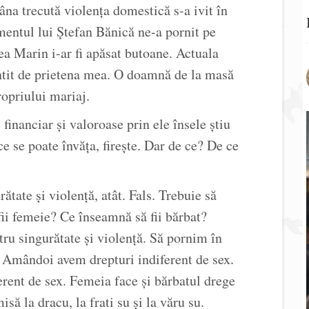
na trecută violența domestică s-a ivit în
mentul lui Ștefan Bănică ne-a pornit pe
a Marin i-ar fi apăsat butoane. Actuala
ntit de prietena mea. O doamnă de la masă
opriului mariaj.
inanciar și valoroase prin ele însele știu
e se poate învăța, firește. Dar de ce? De ce
ătate și violență, atât. Fals. Trebuie să
ii femeie? Ce înseamnă să fii bărbat?
ru singurătate și violență. Să pornim în
i. Amândoi avem drepturi indiferent de sex.
rent de sex. Femeia face și bărbatul drege
isă la dracu, la frati su și la văru su.