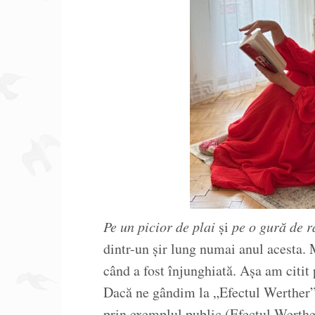
Pe un picior de plai
și
pe o gură de r
dintr-un șir lung numai anul acesta. 
când a fost înjunghiată. Așa am citit
Dacă ne gândim la „Efectul Werther”
prin exemplul public (Efectul Werthe