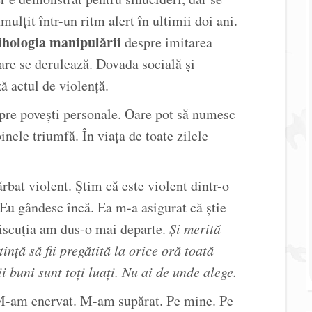
mulțit într-un ritm alert în ultimii doi ani.
ihologia manipulării
despre imitarea
e se derulează. Dovada socială și
ă actul de violență.
spre povești personale. Oare pot să numesc
nele triumfă. În viața de toate zilele
rbat violent. Știm că este violent dintr-o
. Eu gândesc încă. Ea m-a asigurat că știe
Discuția am dus-o mai departe.
Și merită
ință să fii pregătită la orice oră toată
i buni sunt toți luați. Nu ai de unde alege.
 M-am enervat. M-am supărat. Pe mine. Pe