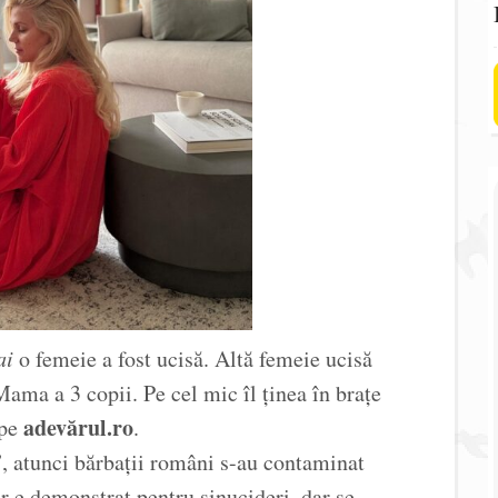
ai
o femeie a fost ucisă. Altă femeie ucisă
Mama a 3 copii. Pe cel mic îl ținea în brațe
adevărul.ro
 pe
.
, atunci bărbații români s-au contaminat
r e demonstrat pentru sinucideri, dar se