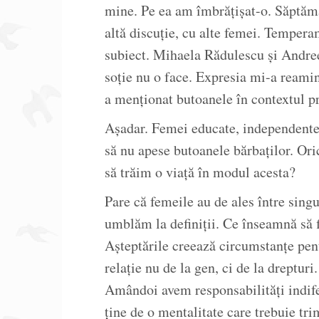
mine. Pe ea am îmbrățișat-o. Săptămâ
altă discuție, cu alte femei. Tempera
subiect. Mihaela Rădulescu și Andree
soție nu o face. Expresia mi-a reami
a menționat butoanele în contextul pr
Așadar. Femei educate, independente f
să nu apese butoanele bărbaților. Oric
să trăim o viață în modul acesta?
Pare că femeile au de ales între singur
umblăm la definiții. Ce înseamnă să f
Așteptările creează circumstanțe pent
relație nu de la gen, ci de la dreptur
Amândoi avem responsabilități indife
ține de o mentalitate care trebuie trim