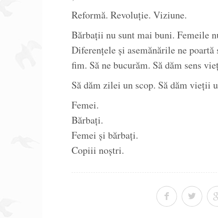
Reformă. Revoluție. Viziune.
Bărbații nu sunt mai buni. Femeile nu
Diferențele și asemănările ne poartă
fim. Să ne bucurăm. Să dăm sens vieții
Să dăm zilei un scop. Să dăm vieții u
Femei.
Bărbați.
Femei și bărbați.
Copiii noștri.