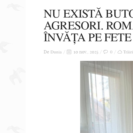
NU EXISTĂ BUT
AGRESORI. ROM
ÎNVĂȚA PE FETE
Dunia
0
Trăir
De
10 nov., 2025