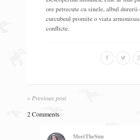
ore petrecute cu sinele, albul durerii
curcubeul promite o viata armonioasa
conflicte.
« Previous post
2 Comments
MeetTheSun