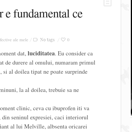
r e fundamental ce
afective ale mele
0
No tags
luciditatea
 moment dat,
. Eu consider ca
pat de durere al omului, numaram primul
i, si al doilea tipat ne poate surprinde
inuni, la al doilea, trebuie sa ne
oment clinic, ceva cu ibuprofen iti va
 din seninul expresiei, caci interiorul
fiant al lui Melville, albsenta oricarei