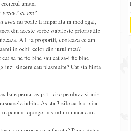
e creierul uman.
e vreau? ce am?
 a avea
nu poate fi impartita in mod egal,
nca din aceste verbe stabileste prioritatile.
nizeaza. A fi ia proportii, conteaza ce am,
sami in ochii celor din jurul meu?
cat sa ne fie bine sau cat sa-i fie bine
linzi sincere sau plasmuite? Cat sta fiinta
s bate perna, as potrivi-o pe obraz si mi-
ersoanele iubite. As sta 3 zile ca Isus si as
bire pana as ajunge sa simt minunea care
tea sa-mi provoace suferinta? Dupa atatea