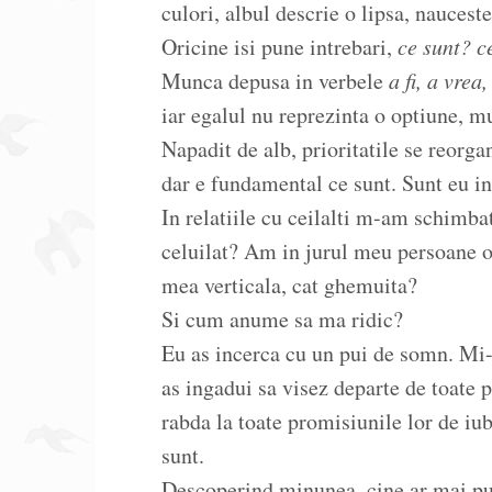
culori, albul descrie o lipsa, naucest
Oricine isi pune intrebari,
ce sunt? c
Munca depusa in verbele
a fi, a vrea,
iar egalul nu reprezinta o optiune, mu
Napadit de alb, prioritatile se reorga
dar e fundamental ce sunt. Sunt eu in
In relatiile cu ceilalti m-am schimbat 
celuilat? Am in jurul meu persoane og
mea verticala, cat ghemuita?
Si cum anume sa ma ridic?
Eu as incerca cu un pui de somn. Mi-a
as ingadui sa visez departe de toate p
rabda la toate promisiunile lor de iu
sunt.
Descoperind minunea, cine ar mai pu