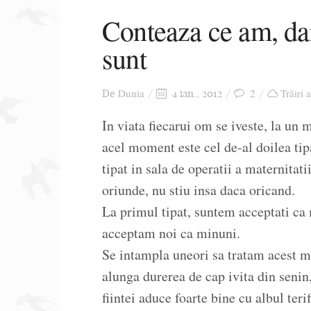
Conteaza ce am, da
sunt
Dunia
2
Trăiri 
De
4 ian., 2012
In viata fiecarui om se iveste, la un
acel moment este cel de-al doilea ti
tipat in sala de operatii a maternitati
oriunde, nu stiu insa daca oricand.
La primul tipat, suntem acceptati ca m
acceptam noi ca minuni.
Se intampla uneori sa tratam acest m
alunga durerea de cap ivita din senin,
fiintei aduce foarte bine cu albul teri