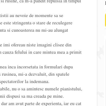
si rusine, ca m-a pandit repulsia in timpul
tistii au nevoie de momente sa se
e este stringenta o stare de reculegere
iinta si cunoasterea nu mi-au alungat
e imi ofereau niste imagini clisee din
 cauza felului in care mintea mea a primit
mea inca incorsetata in formulari dupa
 rusinea, mi-a dezvaluit, din spatele
a spectatorilor la indemana.
bile, nu o sa amintesc numele pianistului,
enii dispusi sa ma creada pe mine.
dar am avut parte de experienta, iar eu cat