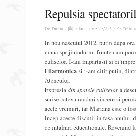
Repulsia spectatori
Dunia
3
Trăiri 
De
2 ian., 2012
In nou nascutul 2012, putin dupa ora
mana sprijinindu-mi fruntea am porni
culiselor. I-am impartasit si ei impre
Filarmonica
si i-am citit putin, dint
Ateneului.
Expresia
din spatele culiselor
a descr
scrise cateva randuri sincere si perni
acele vremuri, iar Mariana este o fost
Incep aceste discutii in fasa anului, 
de intalniri educationale. Revenind l