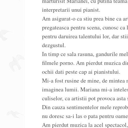
marturisit Marianei, cu putina teama 
interpretarii unui pianist.
Am asigurat-o ca stiu prea bine ca ar
pregateasca pentru scena, cunosc ca l
pentru daruirea talentului lor, dar st
dezgustul.
In timp ce sala rasuna, gandurile mel
filmele porno. Am pierdut muzica din
ochii dati peste cap ai pianistului.
Mi-a fost rusine de mine, de mintea 
imaginea lumii. Mariana mi-a inteles
culiselor, ca artistii pot provoca ast
Din cauza sentimentelor mele reproba
nu doresc sa-i las o pata pentru oam
Am pierdut muzica la acel spectacol, 