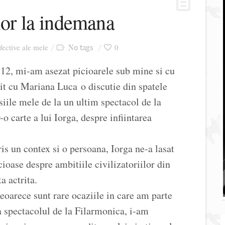
lor la indemana
afective ale mele
0
No tags
 12, mi-am asezat picioarele sub mine si cu
t cu Mariana Luca o discutie din spatele
siile mele de la un ultim spectacol de la
r-o carte a lui Iorga, despre infiintarea
is un contex si o persoana, Iorga ne-a lasat
cioase despre ambitiile civilizatoriilor din
a actrita.
deoarece sunt rare ocaziile in care am parte
a spectacolul de la Filarmonica, i-am