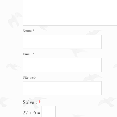
Nume
*
Email
*
Site web
Solve :
*
27 + 6 =