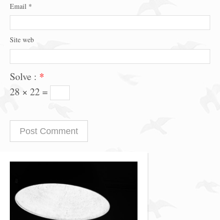
Email
*
Site web
Solve :
*
28 × 22 =