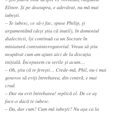
Elinor. Și pe deasupra, e adevărat, nu mă mai
iubești.
– Te iubesc, ce să-i fac, spuse Philip, și
argumentând (deși știa că inutil), în domeniul
dialecticii, își continuă ca un Socrate în
miniatură contrainterogatoriul. Vreau să știu
neapărat cum am ajuns aici de la discuția
inițială. Începusem cu serile și acum…
– Oh, știu că te ferești… Crede-mă, Phil, nu-i mai
generos să eviți întrebarea, din contră, e mai
crud.
– Dar nu evit întrebarea! replică el. De ce aș
face-o dacă te iubesc.
– Da, dar cum? Cum mă iubești? Nu așa ca la