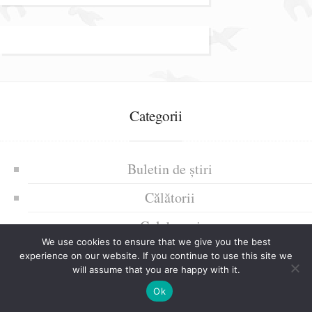
Categorii
Buletin de știri
Călătorii
Colaborari
We use cookies to ensure that we give you the best
Cursuri povestite
experience on our website. If you continue to use this site we
will assume that you are happy with it.
Poarta Riduri
Ok
Text de atenționare gramaticală