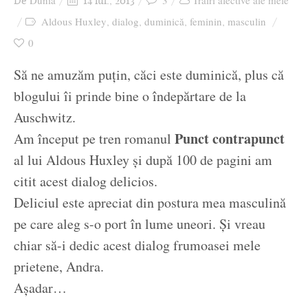
Dunia
3
Trăiri afective ale mele
De
14 iul., 2013
Ziua culorii
Aldous Huxley
dialog
duminică
feminin
masculin
,
,
,
,
0
Să ne amuzăm puțin, căci este duminică, plus că
blogului îi prinde bine o îndepărtare de la
Auschwitz.
Punct contrapunct
Am început pe tren romanul
al lui Aldous Huxley și după 100 de pagini am
citit acest dialog delicios.
Deliciul este apreciat din postura mea masculină
pe care aleg s-o port în lume uneori. Și vreau
chiar să-i dedic acest dialog frumoasei mele
prietene, Andra.
Așadar…