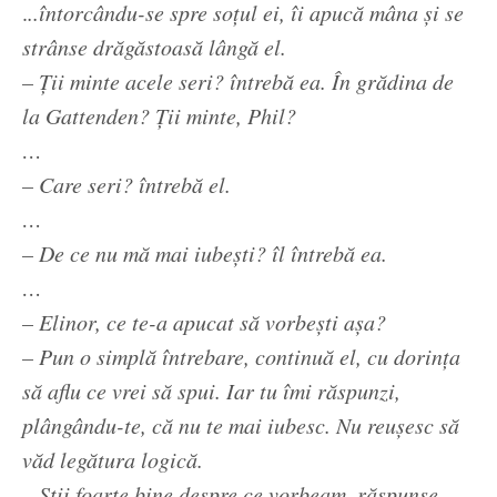
.
..întorcându-se spre soțul ei, îi apucă mâna și se
strânse drăgăstoasă lângă el.
– Ții minte acele seri? întrebă ea. În grădina de
la Gattenden? Ții minte, Phil?
…
– Care seri? întrebă el.
…
– De ce nu mă mai iubești? îl întrebă ea.
…
– Elinor, ce te-a apucat să vorbești așa?
– Pun o simplă întrebare, continuă el, cu dorința
să aflu ce vrei să spui. Iar tu îmi răspunzi,
plângându-te, că nu te mai iubesc. Nu reușesc să
văd legătura logică.
– Știi foarte bine despre ce vorbeam, răspunse