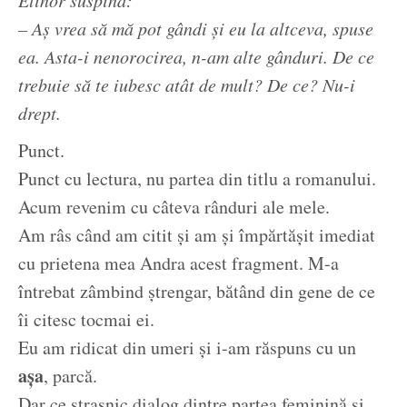
Elinor suspină:
– Aș vrea să mă pot gândi și eu la altceva, spuse
ea. Asta-i nenorocirea, n-am alte gânduri. De ce
trebuie să te iubesc atât de mult? De ce? Nu-i
drept.
Punct.
Punct cu lectura, nu partea din titlu a romanului.
Acum revenim cu câteva rânduri ale mele.
Am râs când am citit și am și împărtășit imediat
cu prietena mea Andra acest fragment. M-a
întrebat zâmbind ștrengar, bătând din gene de ce
îi citesc tocmai ei.
Eu am ridicat din umeri și i-am răspuns cu un
așa
, parcă.
Dar ce strașnic dialog dintre partea feminină și