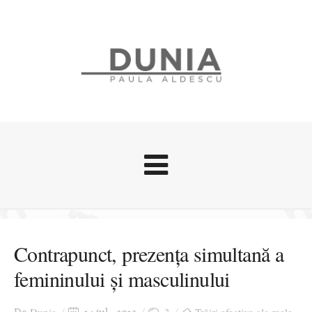
Evenimente
Stari afective
Contrapunct, prezența simultană a
Zice Dunia
femininului și masculinului
Călătorii
Cursuri povestite