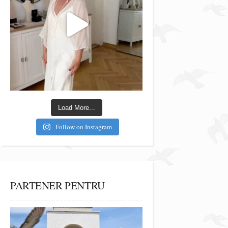
Load More...
Follow on Instagram
PARTENER PENTRU