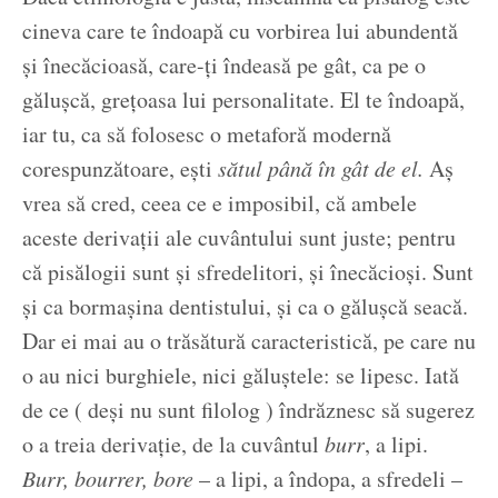
cineva care te îndoapă cu vorbirea lui abundentă
și înecăcioasă, care-ți îndeasă pe gât, ca pe o
gălușcă, grețoasa lui personalitate. El te îndoapă,
iar tu, ca să folosesc o metaforă modernă
corespunzătoare, ești
sătul până în gât de el.
Aș
vrea să cred, ceea ce e imposibil, că ambele
aceste derivații ale cuvântului sunt juste; pentru
că pisălogii sunt și sfredelitori, și înecăcioși. Sunt
și ca bormașina dentistului, și ca o gălușcă seacă.
Dar ei mai au o trăsătură caracteristică, pe care nu
o au nici burghiele, nici găluștele: se lipesc. Iată
de ce ( deși nu sunt filolog ) îndrăznesc să sugerez
o a treia derivație, de la cuvântul
burr
, a lipi.
Burr, bourrer, bore
– a lipi, a îndopa, a sfredeli –