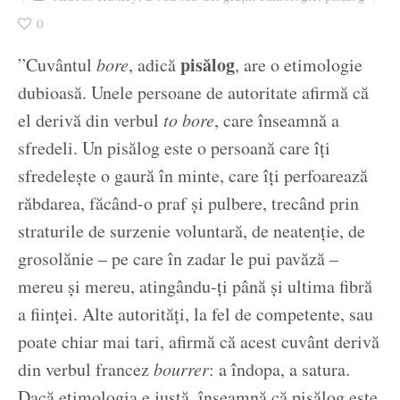
Ziua culorii
0
pisălog
”Cuvântul
bore
, adică
, are o etimologie
dubioasă. Unele persoane de autoritate afirmă că
el derivă din verbul
to bore
, care înseamnă a
sfredeli. Un pisălog este o persoană care îți
sfredelește o gaură în minte, care îți perfoarează
răbdarea, făcând-o praf și pulbere, trecând prin
straturile de surzenie voluntară, de neatenție, de
grosolănie – pe care în zadar le pui pavăză –
mereu și mereu, atingându-ți până și ultima fibră
a ființei. Alte autorități, la fel de competente, sau
poate chiar mai tari, afirmă că acest cuvânt derivă
din verbul francez
bourrer
: a îndopa, a satura.
Dacă etimologia e justă, înseamnă că pisălog este