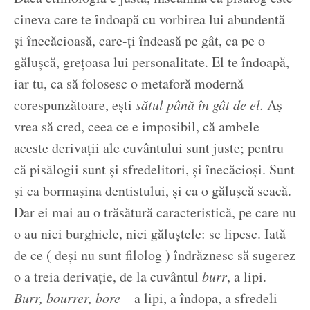
cineva care te îndoapă cu vorbirea lui abundentă
și înecăcioasă, care-ți îndeasă pe gât, ca pe o
gălușcă, grețoasa lui personalitate. El te îndoapă,
iar tu, ca să folosesc o metaforă modernă
corespunzătoare, ești
sătul până în gât de el.
Aș
vrea să cred, ceea ce e imposibil, că ambele
aceste derivații ale cuvântului sunt juste; pentru
că pisălogii sunt și sfredelitori, și înecăcioși. Sunt
și ca bormașina dentistului, și ca o gălușcă seacă.
Dar ei mai au o trăsătură caracteristică, pe care nu
o au nici burghiele, nici găluștele: se lipesc. Iată
de ce ( deși nu sunt filolog ) îndrăznesc să sugerez
o a treia derivație, de la cuvântul
burr
, a lipi.
Burr, bourrer, bore
– a lipi, a îndopa, a sfredeli –