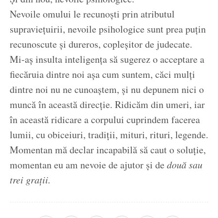
Nevoile omului le recunoști prin atributul
supraviețuirii, nevoile psihologice sunt prea puțin
recunoscute și dureros, copleșitor de judecate.
Mi-aș insulta inteligența să sugerez o acceptare a
fiecăruia dintre noi așa cum suntem, căci mulți
dintre noi nu ne cunoaștem, și nu depunem nici o
muncă în această direcție. Ridicăm din umeri, iar
în această ridicare a corpului cuprindem facerea
lumii, cu obiceiuri, tradiții, mituri, rituri, legende.
Momentan mă declar incapabilă să caut o soluție,
momentan eu am nevoie de ajutor și de
două sau
trei grații.