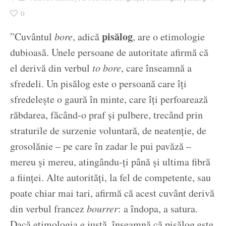
Ziua culorii
0
pisălog
”Cuvântul
bore
, adică
, are o etimologie
dubioasă. Unele persoane de autoritate afirmă că
el derivă din verbul
to bore
, care înseamnă a
sfredeli. Un pisălog este o persoană care îți
sfredelește o gaură în minte, care îți perfoarează
răbdarea, făcând-o praf și pulbere, trecând prin
straturile de surzenie voluntară, de neatenție, de
grosolănie – pe care în zadar le pui pavăză –
mereu și mereu, atingându-ți până și ultima fibră
a ființei. Alte autorități, la fel de competente, sau
poate chiar mai tari, afirmă că acest cuvânt derivă
din verbul francez
bourrer
: a îndopa, a satura.
Dacă etimologia e justă, înseamnă că pisălog este