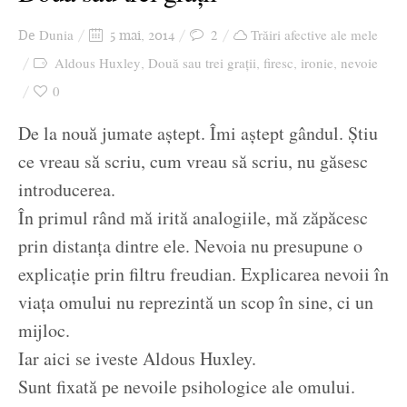
Dunia
2
Trăiri afective ale mele
De
5 mai, 2014
Aldous Huxley
Două sau trei grații
firesc
ironie
nevoie
,
,
,
,
0
De la nouă jumate aștept. Îmi aștept gândul. Știu
ce vreau să scriu, cum vreau să scriu, nu găsesc
introducerea.
În primul rând mă irită analogiile, mă zăpăcesc
prin distanța dintre ele. Nevoia nu presupune o
explicație prin filtru freudian. Explicarea nevoii în
viața omului nu reprezintă un scop în sine, ci un
mijloc.
Iar aici se iveste Aldous Huxley.
Sunt fixată pe nevoile psihologice ale omului.