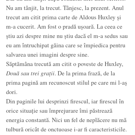
Nu am tânjit, la trecut. Tânjesc, la prezent. Anul
trecut am citit prima carte de Aldous Huxley și
m-a cucerit. Am fost o pradă ușoară. La ceea ce
știu azi despre mine nu știu dacă el m-a sedus sau
eu am întruchipat găina care se împiedica pentru
salvarea unei imagini despre sine.
Săptămâna trecută am citit o poveste de Huxley,
Două sau trei grații
. De la prima frază, de la
prima pagină am recunoscut stilul pe care mi l-aș
dori.
Din paginile lui desprinzi firescul, iar firescul în
orice situație sau împrejurare îmi păstrează
energia constantă. Nici un fel de neplăcere nu mă
tulbură oricât de onctuoase i-ar fi caracteristicile.