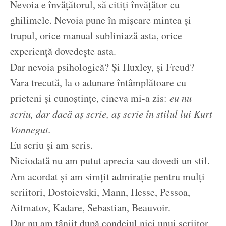
Nevoia e învățătorul, să citiți învățător cu
ghilimele. Nevoia pune în mișcare mintea și
trupul, orice manual subliniază asta, orice
experiență dovedește asta.
Dar nevoia psihologică? Și Huxley, și Freud?
Vara trecută, la o adunare întâmplătoare cu
prieteni și cunoștințe, cineva mi-a zis:
eu nu
scriu, dar dacă aș scrie, aș scrie în stilul lui Kurt
Vonnegut.
Eu scriu și am scris.
Niciodată nu am putut aprecia sau dovedi un stil.
Am acordat și am simțit admirație pentru mulți
scriitori, Dostoievski, Mann, Hesse, Pessoa,
Aitmatov, Kadare, Sebastian, Beauvoir.
Dar nu am tânjit după condeiul nici unui scriitor.