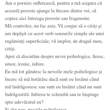
Am o pornire sufletească, pentru a mă asigura că
această poveste ajunge la fiecare dintre voi, să
copiez aici întreaga poveste sau fragmente.
Mă controlez, nu fac asta. Vă conjur să o citiți și
am depășit cu acest verb sensurile simple ale unei
rugăminți superficiale, vă implor, de dragul meu,
citiți.
Apoi să discutăm despre nevoi psihologice, firesc,
umor, ironie, iubire.
Eu mă tot gândesc la nevoile mele psihologice și
încerc să mă hotărăsc dacă sunt eu însămi când
mă îndrăgostesc sau sunt eu însămi când nu sunt
îndrăgostită. Iubirea te schimbă sau te împinge
spre adevăratul eu?
Și din nou, nevoile psihologice.