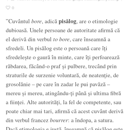
Ziua culorii
0
pisălog
”Cuvântul
bore
, adică
, are o etimologie
dubioasă. Unele persoane de autoritate afirmă că
el derivă din verbul
to bore
, care înseamnă a
sfredeli. Un pisălog este o persoană care îți
sfredelește o gaură în minte, care îți perfoarează
răbdarea, făcând-o praf și pulbere, trecând prin
straturile de surzenie voluntară, de neatenție, de
grosolănie – pe care în zadar le pui pavăză –
mereu și mereu, atingându-ți până și ultima fibră
a ființei. Alte autorități, la fel de competente, sau
poate chiar mai tari, afirmă că acest cuvânt derivă
din verbul francez
bourrer
: a îndopa, a satura.
Dacă etimologia e justă, înseamnă că pisălog este