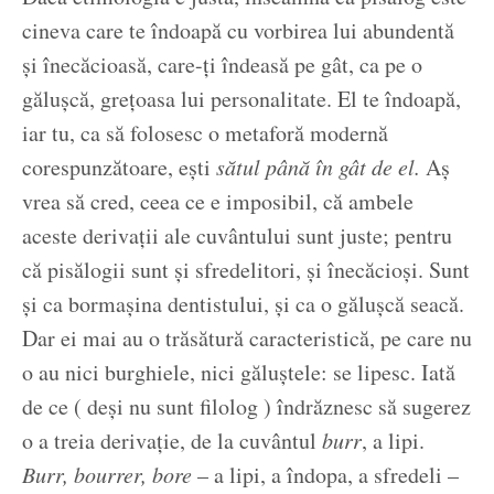
cineva care te îndoapă cu vorbirea lui abundentă
și înecăcioasă, care-ți îndeasă pe gât, ca pe o
gălușcă, grețoasa lui personalitate. El te îndoapă,
iar tu, ca să folosesc o metaforă modernă
corespunzătoare, ești
sătul până în gât de el.
Aș
vrea să cred, ceea ce e imposibil, că ambele
aceste derivații ale cuvântului sunt juste; pentru
că pisălogii sunt și sfredelitori, și înecăcioși. Sunt
și ca bormașina dentistului, și ca o gălușcă seacă.
Dar ei mai au o trăsătură caracteristică, pe care nu
o au nici burghiele, nici găluștele: se lipesc. Iată
de ce ( deși nu sunt filolog ) îndrăznesc să sugerez
o a treia derivație, de la cuvântul
burr
, a lipi.
Burr, bourrer, bore
– a lipi, a îndopa, a sfredeli –