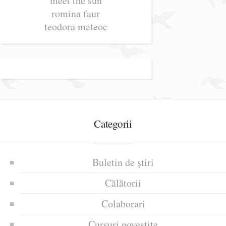
meet the sun
romina faur
teodora mateoc
Categorii
Buletin de știri
Călătorii
Colaborari
Cursuri povestite