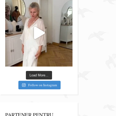
Load More...
Follow on Instagram
PARTENER PENTRU