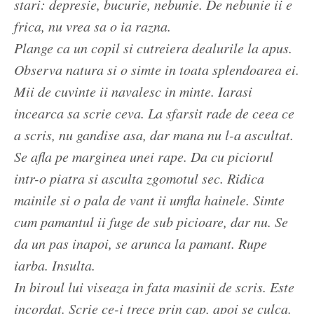
stari: depresie, bucurie, nebunie. De nebunie ii e
frica, nu vrea sa o ia razna.
Plange ca un copil si cutreiera dealurile la apus.
Observa natura si o simte in toata splendoarea ei.
Mii de cuvinte ii navalesc in minte. Iarasi
incearca sa scrie ceva. La sfarsit rade de ceea ce
a scris, nu gandise asa, dar mana nu l-a ascultat.
Se afla pe marginea unei rape. Da cu piciorul
intr-o piatra si asculta zgomotul sec. Ridica
mainile si o pala de vant ii umfla hainele. Simte
cum pamantul ii fuge de sub picioare, dar nu. Se
da un pas inapoi, se arunca la pamant. Rupe
iarba. Insulta.
In biroul lui viseaza in fata masinii de scris. Este
incordat. Scrie ce-i trece prin cap, apoi se culca.