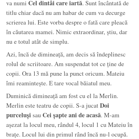
Cel dintâi care iartă
va numi
. Sunt încântată de
titlu chiar dacă nu am habar de cum va decurge
scrierea lui. Este vorba despre o fată care pleacă
în căutarea mamei. Nimic extraordinar, știu, dar
nu e totul atât de simplu.
Azi, încă de dimineață, am decis să îndeplinesc
rolul de scriitoare. Am suspendat tot ce ține de
copii. Ora 13 mă pune la punct oricum. Mateiu
îmi reamintește. E tare vocal băiatul meu.
Duminică dimineață am fost cu el la Merlin.
Doi
Merlin este teatru de copii. S-a jucat
purceluși
Cei șapte ani de acasă
sau
. M-am
așezat la locul meu, rândul 4, locul 1 cu Mateiu în
brațe. Locul lui din primul rând încă nu-l ocupă.