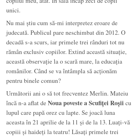
copilul meu, atât. În sală încap zeci de copii
unici.
Nu mai știu cum să-mi interpretez eroare de
judecată. Publicul pare neschimbat din 2012. O
decadă s-a scurs, iar primele trei rânduri tot nu
rămân exclusiv copiilor. Extind această situație,
această observație la o scară mare, la educația
românilor. Când se va întâmpla să acționăm
pentru binele comun?
Următorii ani o să tot frecventez Merlin. Mateiu
Noua poveste a Scufiței Roșii
încă n-a aflat de
cu
lupul care papă orez cu lapte. Se joacă luna
aceasta în 21 aprilie de la 11 și de la 13. Luați-vă
copiii și haideți la teatru! Lăsați primele trei