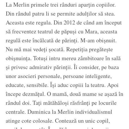
La Merlin primele trei rânduri aparțin copiilor.
Din rândul patru li se permite adulților să stea.
Aceasta este regula. Din 2012 de când am început
să frecventez teatrul de păpuși cu Mara, aceasta
regulă este încălcată de părinți. M-am obișnuit.
Nu mă mai vedeți șocată. Repetiția pregătește
obișnuința. Totuși intru mereu zâmbitoare în sală
și privesc admirativ părinții. Îi consider, pe baza
unor asocieri personale, persoane inteligente,
educate, sensibile. Își aduc copiii la teatru. Apoi
începe dezmățul. O mamă, două mame se așază în
rândul doi. Tați mătăhăloși răsfrânți pe locurile
centrale. Duminica la Merlin individualismul
atinge cote colosale. Contează un unic copil,