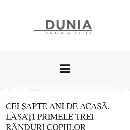
Evenimente
Stari afective
CEI ȘAPTE ANI DE ACASĂ.
Zice Dunia
LĂSAȚI PRIMELE TREI
Călătorii
RÂNDURI COPIILOR
Cursuri povestite