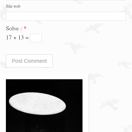
Site web
Solve :
*
17 × 13 =