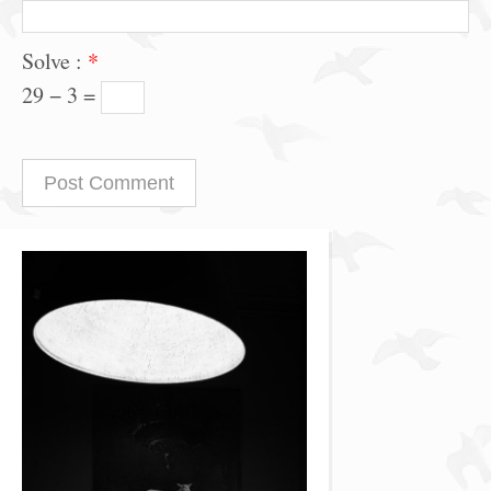
Solve :
*
29 − 3 =