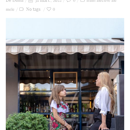
Dunia
0
Trăiri afective ale
De
31 mart., 2022
Ziua culorii
mele
0
No tags