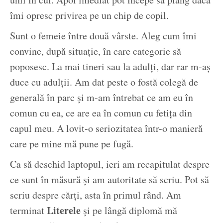
îmi opresc privirea pe un chip de copil.
Sunt o femeie între două vârste. Aleg cum îmi
convine, după situație, în care categorie să
poposesc. La mai tineri sau la adulți, dar rar m-aș
duce cu adulții. Am dat peste o fostă colegă de
generală în parc și m-am întrebat ce am eu în
comun cu ea, ce are ea în comun cu fetița din
capul meu. A lovit-o seriozitatea într-o manieră
care pe mine mă pune pe fugă.
Ca să deschid laptopul, ieri am recapitulat despre
ce sunt în măsură și am autoritate să scriu. Pot să
scriu despre cărți, asta în primul rând. Am
Literele
terminat
și pe lângă diplomă mă