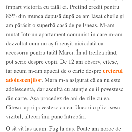
împart victoria cu tatăl ei. Pretind credit pentru
85% din munca depusă după ce am lăsat cheile și
am părăsit o superbă casă de pe Eneas. M-am
mutat într-un apartament comunist în care m-am
dezvoltat cum nu aș fi reușit niciodată ca
accesoriu pentru tatăl Marei. În al treilea rând,
pot scrie despre copii. De 12 ani observ, citesc,
creierul
iar acum m-am apucat de o carte despre
adolescenților
. Mara m-a asigurat că ea nu este
adolescentă, dar ascultă cu atenție ce îi povestesc
din carte. Așa procedez de ani de zile cu ea.
Citesc, apoi povestesc cu ea. Uneori o plictisesc
vizibil, alteori îmi pune întrebări.
O să vă las acum. Fug la duș. Poate am noroc de