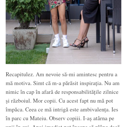
Recapitulez. Am nevoie să-mi amintesc pentru a
mă motiva. Simt că m-a părăsit inspirația. Nu am
nimic în cap în afară de responsabilitățile zilnice
și războiul. Mor copii. Cu acest fapt nu mă pot
împăca. Ceea ce mă intrigă este ambivalența. Ies
în parc cu Mateiu. Observ copiii. I-aș atârna pe
unii în cui. Apoi imediat pot începe să plâng dacă