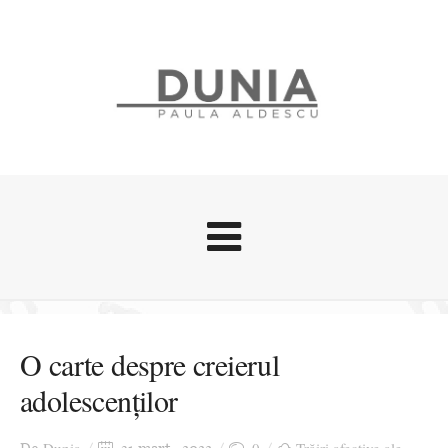
Evenimente
Stari afective
O carte despre creierul
Zice Dunia
adolescenților
Călătorii
Cursuri povestite