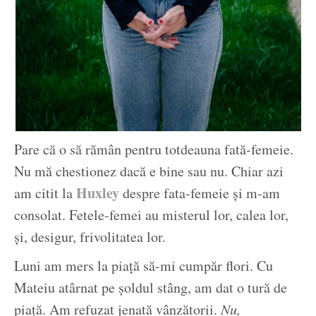
Pare că o să rămân pentru totdeauna fată-femeie.
Nu mă chestionez dacă e bine sau nu. Chiar azi
Huxley
am citit la
despre fata-femeie și m-am
consolat. Fetele-femei au misterul lor, calea lor,
și, desigur, frivolitatea lor.
Luni am mers la piață să-mi cumpăr flori. Cu
Mateiu atârnat pe șoldul stâng, am dat o tură de
piață. Am refuzat jenată vânzătorii.
Nu,