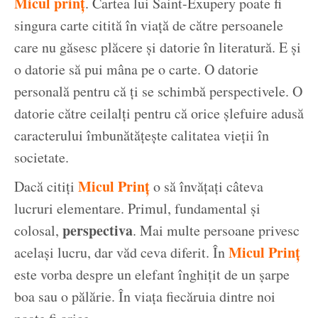
Micul prinț
. Cartea lui Saint-Exupery poate fi
singura carte citită în viață de către persoanele
care nu găsesc plăcere și datorie în literatură. E și
o datorie să pui mâna pe o carte. O datorie
personală pentru că ți se schimbă perspectivele. O
datorie către ceilalți pentru că orice șlefuire adusă
caracterului îmbunătățește calitatea vieții în
societate.
Micul Prinț
Dacă citiți
o să învățați câteva
lucruri elementare. Primul, fundamental și
perspectiva
colosal,
. Mai multe persoane privesc
Micul Prinț
același lucru, dar văd ceva diferit. În
este vorba despre un elefant înghițit de un șarpe
boa sau o pălărie. În viața fiecăruia dintre noi