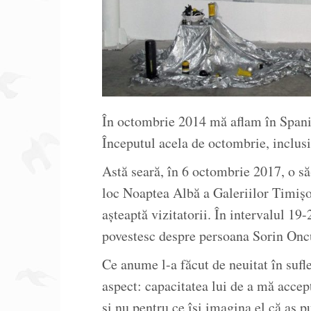
În octombrie 2014 mă aflam în Spania
Începutul acela de octombrie, inclusi
Astă seară, în 6 octombrie 2017, o să
loc Noaptea Albă a Galeriilor Timișoar
așteaptă vizitatorii. În intervalul 19
povestesc despre persoana Sorin Onc
Ce anume l-a făcut de neuitat în sufl
aspect: capacitatea lui de a mă accep
și nu pentru ce își imagina el că aș p