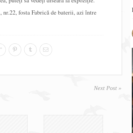
ea, puteți să vedeți diseară la expoziție.
nr.22, fosta Fabrică de baterii, azi între
Next Post »