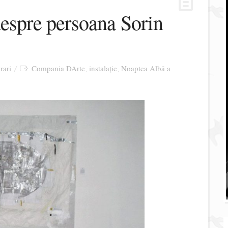
despre persoana Sorin
rari
Compania DArte
instalație
Noaptea Albă a
,
,