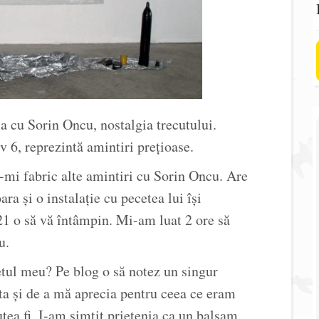
 cu Sorin Oncu, nostalgia trecutului.
v 6, reprezintă amintiri prețioase.
-mi fabric alte amintiri cu Sorin Oncu. Are
a și o instalație cu pecetea lui își
-21 o să vă întâmpin. Mi-am luat 2 ore să
u.
etul meu? Pe blog o să notez un singur
ta și de a mă aprecia pentru ceea ce eram
utea fi. I-am simțit prietenia ca un balsam.