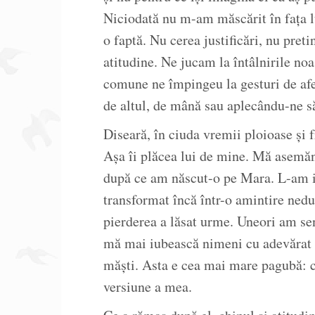
Niciodată nu m-am măscărit în fața lu
o faptă. Nu cerea justificări, nu preti
atitudine. Ne jucam la întâlnirile noas
comune ne împingeu la gesturi de afe
de altul, de mână sau aplecându-ne s
Diseară, în ciuda vremii ploioase și 
Așa îi plăcea lui de mine. Mă asem
după ce am născut-o pe Mara. L-am iub
transformat încă într-o amintire ned
pierderea a lăsat urme. Uneori am sen
mă mai iubească nimeni cu adevărat 
măști. Asta e cea mai mare pagubă: c
versiune a mea.