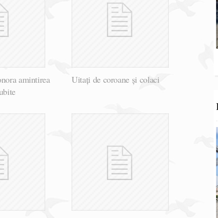
onora amintirea
Uitați de coroane și colaci
ubite