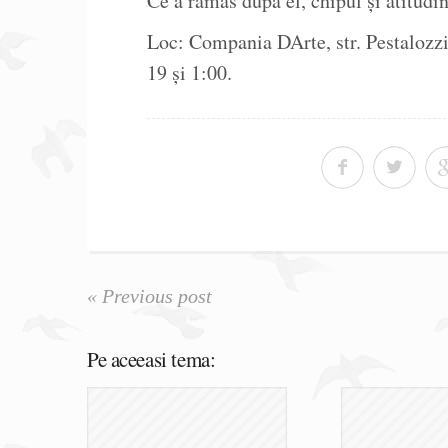
Ce a rămas după el, chipul și atitudin
Loc: Compania DArte, str. Pestalozzi, 
19 și 1:00.
« Previous post
Pe aceeasi tema: