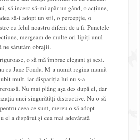
i, să încerc să-mi apăr un gând, o acțiune,
ndea să-i adopt un stil, o percepție, o
tre cu felul noastru diferit de a fi. Punctele
cțiune, mergeam de multe ori lipiți unul
ă ne sărutăm obrajii.
friguroase, o să mă îmbrac elegant și sexi.
ăna cu Jane Fonda. M-a numit regina mamă
it mult, iar dispariția lui nu s-a
ureroasă. Nu mai plâng așa des după el, dar
zația unei singurătăți distructive. Nu o să
pentru ceea ce sunt, mereu o să adopt
u el a dispărut și cea mai adevărată