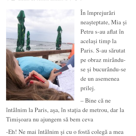
Ziua culorii
În împrejurări
neașteptate, Mia și
Petru s-au aflat în
același timp la
Paris. S-au sărutat
pe obraz mirându-
se și bucurându-se
de un asemenea
prilej.
– Bine că ne
întâlnim la Paris, așa, în stația de metrou, dar la
Timișoara nu ajungem să bem ceva
-Eh! Ne mai întâlnim și cu o fostă colegă a mea