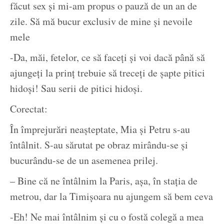
făcut sex și mi-am propus o pauză de un an de
zile. Să mă bucur exclusiv de mine și nevoile
mele
-Da, măi, fetelor, ce să faceți și voi dacă până să
ajungeți la prinț trebuie să treceți de șapte pitici
hidoși! Sau serii de pitici hidoși.
Corectat:
În împrejurări neașteptate, Mia și Petru s-au
întâlnit. S-au sărutat pe obraz mirându-se și
bucurându-se de un asemenea prilej.
– Bine că ne întâlnim la Paris, așa, în stația de
metrou, dar la Timișoara nu ajungem să bem ceva
-Eh! Ne mai întâlnim și cu o fostă colegă a mea