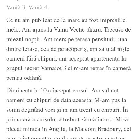
Vamă 3
,
Vamă 4
.
Ce nu am publicat de la mare au fost impresiile
mele. Am ajuns la Vama Veche târziu. Trecuse de
miezul nopții. Am mers pe terasa pensiunii, una
dintre terase, cea de pe acoperiș, am salutat niște
oameni fără chipuri, am acceptat apartenența la
grupul secret Vamaiot 3 și m-am retras în cameră
pentru odihnă.
Dimineața la 10 a început cursul. Am salutat
oameni cu chipuri de data aceasta. M-am pus la
somn deținând voci și m-am trezit cu chipuri. În
prima oră a cursului a trebuit să mă întorc. Mi-a
plecat mintea în Anglia, la Malcom Bradbury, cel
care a întemeiat primul curs de creative writing.