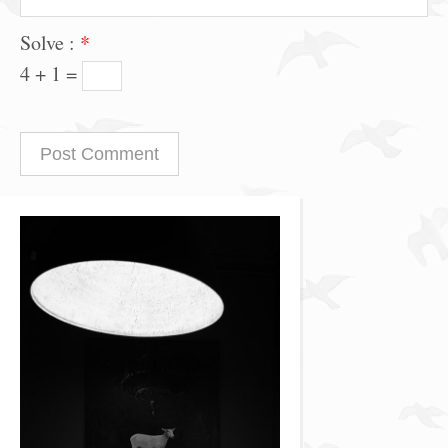
Solve :
*
4 + 1 =