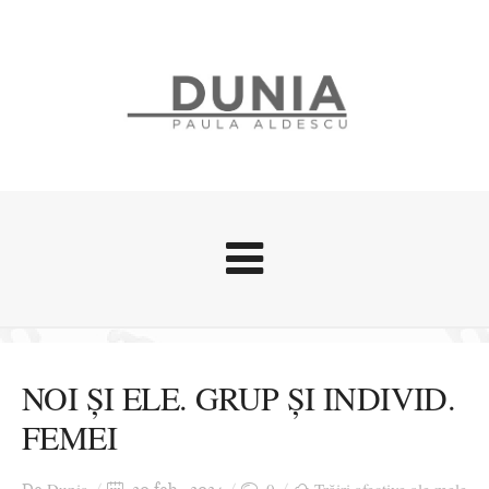
Evenimente
Stari afective
NOI ȘI ELE. GRUP ȘI INDIVID.
Zice Dunia
FEMEI
Călătorii
Cursuri povestite