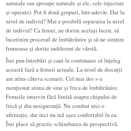
naturale sau aproape naturale și ele, cele injectate
și operate). Pot fi două grupuri, într-adevăr. Dar la
nivel de individ? Mai e posibilă separarea la nivel
de individ? Ca femei, ne dorim același lucru, să
încetinim procesul de îmbătrânire și să ne simțim
frumoase și dorite indiferent de vârstă.
Îmi pun întrebări și caut în continuare să înțeleg
această fază a femeii actuale. La nivel de discuții
am atins câteva scenarii. Cel mai des s-a
menționat stima de sine și frica de îmbătrânire.
Femeile intervin fără limită asupra chipului de
frică și din nesiguranță. Nu combat nici o
afirmație, dar nici nu mă așez confortabil în ea.
Îmi place să practic schimbarea de perspectivă.