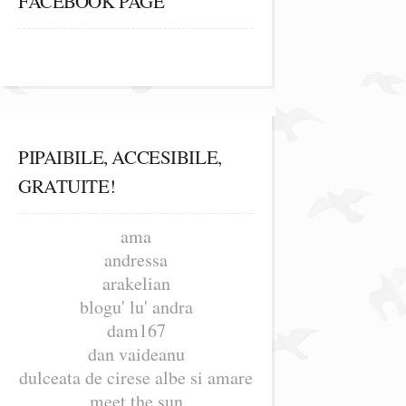
FACEBOOK PAGE
PIPAIBILE, ACCESIBILE,
GRATUITE!
ama
andressa
arakelian
blogu' lu' andra
dam167
dan vaideanu
dulceata de cirese albe si amare
meet the sun