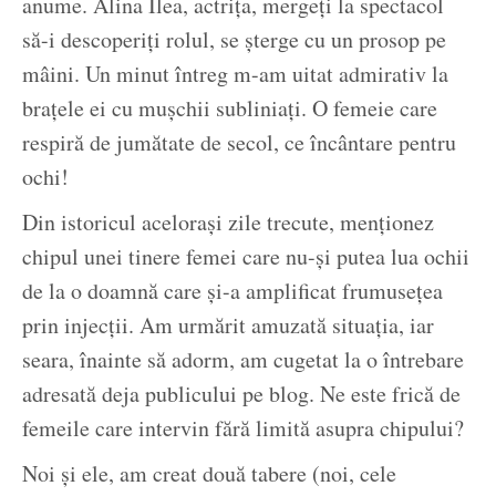
anume. Alina Ilea, actrița, mergeți la spectacol
să-i descoperiți rolul, se șterge cu un prosop pe
mâini. Un minut întreg m-am uitat admirativ la
brațele ei cu mușchii subliniați. O femeie care
respiră de jumătate de secol, ce încântare pentru
ochi!
Din istoricul acelorași zile trecute, menționez
chipul unei tinere femei care nu-și putea lua ochii
de la o doamnă care și-a amplificat frumusețea
prin injecții. Am urmărit amuzată situația, iar
seara, înainte să adorm, am cugetat la o întrebare
adresată deja publicului pe blog. Ne este frică de
femeile care intervin fără limită asupra chipului?
Noi și ele, am creat două tabere (noi, cele