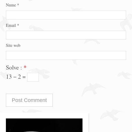
Nume
*
Email
*
Site web
Solve :
*
13 − 2 =