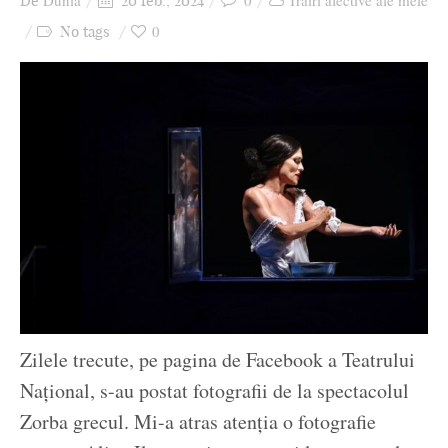
Dunia
0
Trăiri afective ale mele
De
20 feb., 2024
Ziua culorii
0
No tags
Zilele trecute, pe pagina de Facebook a Teatrului
Național, s-au postat fotografii de la spectacolul
Zorba grecul. Mi-a atras atenția o fotografie