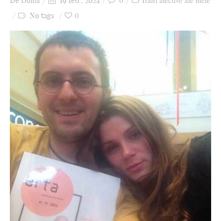
Dunia
0
Trăiri afective ale mele
De
19 feb., 2024
Ziua culorii
0
No tags