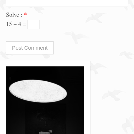
Solve :
*
15 − 4 =