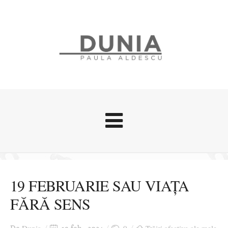
Evenimente
Stari afective
19 FEBRUARIE SAU VIAȚA
Zice Dunia
FĂRĂ SENS
Călătorii
Cursuri povestite