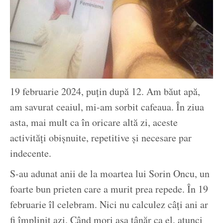
19 februarie 2024, puțin după 12. Am băut apă,
am savurat ceaiul, mi-am sorbit cafeaua. În ziua
asta, mai mult ca în oricare altă zi, aceste
activități obișnuite, repetitive și necesare par
indecente.
S-au adunat anii de la moartea lui Sorin Oncu, un
foarte bun prieten care a murit prea repede. În 19
februarie îl celebram. Nici nu calculez câți ani ar
fi împlinit azi. Când mori așa tânăr ca el, atunci