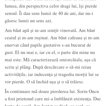
lumea, din perspectiva celor dragi lui, își pierde
sensul. Îi dau sens lumii de 40 de ani, dar nu-i
găsesc lumii un sens azi.
Am băut apă și m-am simțit vinovată. Am băut
ceaiul și m-am rușinat. Am băut cafeaua și m-am
enervat când papile gustative s-au bucurat de
gust. El nu mai e, iar cu el, o parte din mine nu
mai este. Mă caracterizează smiorcăiala, așa că
scriu și plâng. După descărcare o să-mi reiau
activitățile, iar indecența și tragedia morții lui se
vor pierde. O să închid ușa și o să trăiesc.
În continuare mă doare pierderea lui. Sorin Oncu
a fost prietenul care mi-a îmblânzit existența. Duc
lupte de copil. Am luptat ca fiică, ca soră, ca