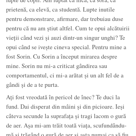
prietenă, ca elevă, ca studentă. Lupte inutile
pentru demonstrare, afirmare, dar trebuiau duse
pentru că nu am știut altfel. Cum te opui alcătuirii
vieții când vezi și auzi dintr-un singur unghi? Te
opui când se ivește cineva special. Pentru mine a
fost Sorin. Cu Sorin a început mirarea despre
mine. Sorin nu mi-a criticat gândirea sau
comportamentul, ci mi-a arătat și un alt fel de a
gândi și de a te purta.
Ați fost vreodată în pericol de înec? Te duci la
fund. Dai disperat din mâini și din picioare. Ieși
câteva secunde la suprafața și tragi lacom o gură
de aer. Așa mi-am trăit toată viața, scufundându-
mă și trăgând o gură de aer și asta numai ca să fiu.