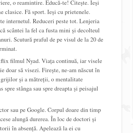
riere, o reamintire. Educă-te! Citește. Ieși
e clasice. Fă sport. Ieși cu prietenele.
e internetul. Reduceri peste tot. Lenjeria
ă scântei la fel ca fusta mini și decolteul
nuri. Scutură praful de pe visul de la 20 de
erminat.
lix filmul Nyad. Viața continuă, iar visele
ie doar să visezi. Firește, ne-am născut în
rijilor și a mătreții, o mentalitate
s spre stânga sau spre dreapta și peisajul
octor sau pe Google. Corpul doare din timp
cese alungă durerea. În loc de doctori și
orii în absență. Apelează la ei cu