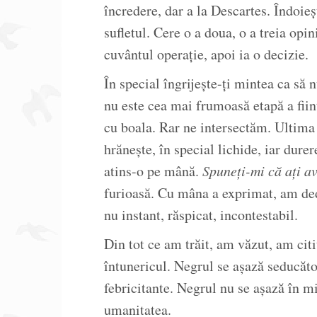
încredere, dar a la Descartes. Îndoieșt
sufletul. Cere o a doua, o a treia opi
cuvântul operație, apoi ia o decizie.
În special îngrijește-ți mintea ca să 
nu este cea mai frumoasă etapă a fiin
cu boala. Rar ne intersectăm. Ultima
hrănește, în special lichide, iar dur
atins-o pe mână.
Spuneți-mi că ați av
furioasă. Cu mâna a exprimat, am de
nu instant, răspicat, incontestabil.
Din tot ce am trăit, am văzut, am cit
întunericul. Negrul se așază seducător
febricitante. Negrul nu se așază în mi
umanitatea.