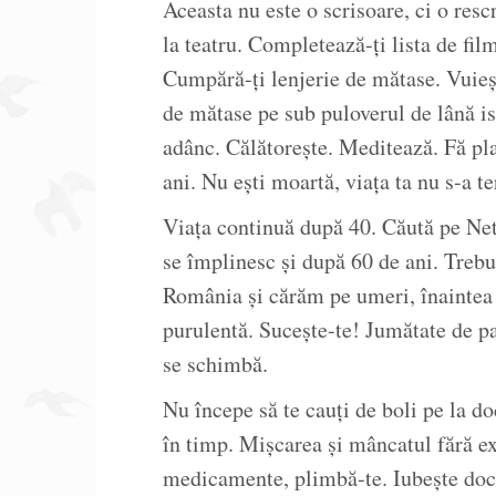
Aceasta nu este o scrisoare, ci o resc
la teatru. Completează-ți lista de film
Cumpără-ți lenjerie de mătase. Vuieșt
de mătase pe sub puloverul de lână isc
adânc. Călătorește. Meditează. Fă pla
ani. Nu ești moartă, viața ta nu s-a t
Viața continuă după 40. Căută pe Netf
se împlinesc și după 60 de ani. Trebu
România și cărăm pe umeri, înaintea g
purulentă. Sucește-te! Jumătate de pa
se schimbă.
Nu începe să te cauți de boli pe la d
în timp. Mișcarea și mâncatul fără ex
medicamente, plimbă-te. Iubește doct