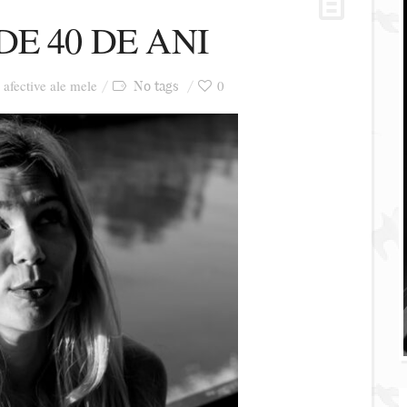
E 40 DE ANI
i afective ale mele
0
No tags