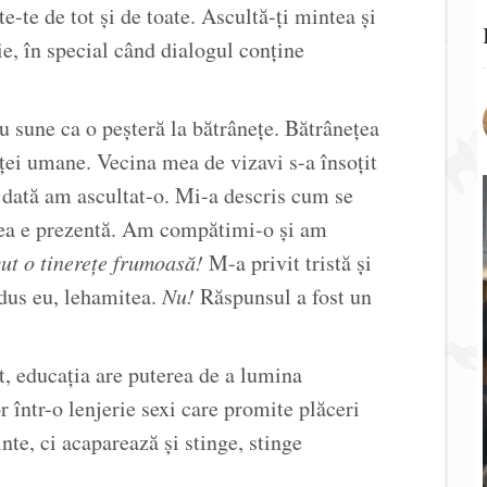
e-te de tot și de toate. Ascultă-ți mintea și
nie, în special când dialogul conține
nu sune ca o peșteră la bătrânețe. Bătrânețea
ței umane. Vecina mea de vizavi s-a însoțit
 dată am ascultat-o. Mi-a descris cum se
erea e prezentă. Am compătimi-o și am
ut o tinerețe frumoasă!
M-a privit tristă și
dus eu, lehamitea.
Nu!
Răspunsul a fost un
it, educația are puterea de a lumina
 într-o lenjerie sexi care promite plăceri
nte, ci acaparează și stinge, stinge