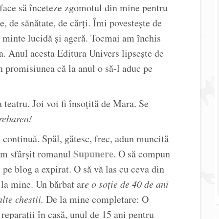
 face să înceteze zgomotul din mine pentru
, de sănătate, de cărți. Îmi povestește de
 o minte lucidă și ageră. Tocmai am închis
. Anul acesta Editura Univers lipsește de
 promisiunea că la anul o să-l aduc pe
 teatru. Joi voi fi însoțită de Mara. Se
rebarea!
 continuă. Spăl, gătesc, frec, adun muncită
Supunere
Am sfârșit romanul
. O să compun
 pe blog a expirat. O să vă las cu ceva din
la mine. Un bărbat ar
e o soție de 40 de ani
lte chestii.
De la mine completare: O
reparații în casă, unul de 15 ani pentru