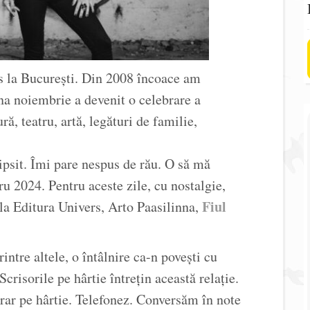
 la București. Din 2008 încoace am
una noiembrie a devenit o celebrare a
ră, teatru, artă, legături de familie,
ipsit. Îmi pare nespus de rău. O să mă
u 2024. Pentru aceste zile, cu nostalgie,
Fiul
la Editura Univers, Arto Paasilinna,
tre altele, o întâlnire ca-n povești cu
risorile pe hârtie întrețin această relație.
ar pe hârtie. Telefonez. Conversăm în note