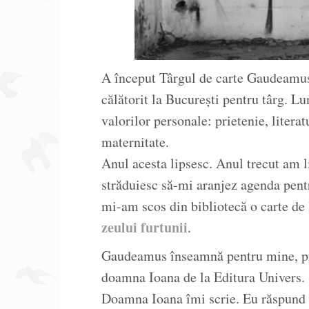
A început Târgul de carte Gaudeamus
călătorit la București pentru târg. L
valorilor personale: prietenie, literatu
maternitate.
Anul acesta lipsesc. Anul trecut am l
străduiesc să-mi aranjez agenda pentr
mi-am scos din bibliotecă o carte de 
zeului furtunii
.
Gaudeamus înseamnă pentru mine, prin
doamna Ioana de la Editura Univers. Sc
Doamna Ioana îmi scrie. Eu răspund r