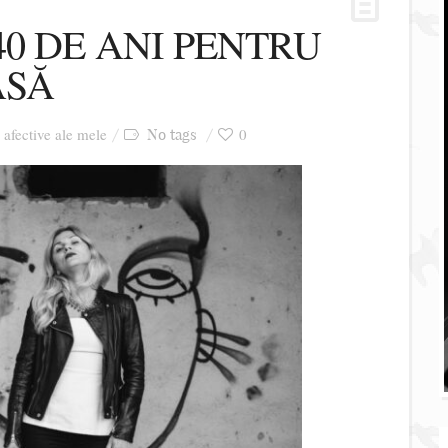
0 DE ANI PENTRU
ASĂ
i afective ale mele
0
No tags