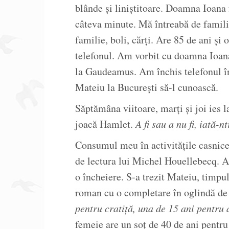
blânde și liniștitoare. Doamna Ioana
câteva minute. Mă întreabă de familie
familie, boli, cărți. Are 85 de ani și
telefonul. Am vorbit cu doamna Ioana
la Gaudeamus. Am închis telefonul în
Mateiu la București să-l cunoască.
Săptămâna viitoare, marți și joi ies la
joacă Hamlet.
A fi sau a nu fi,
iată-nt
Consumul meu în activitățile casnice
de lectura lui Michel Houellebecq. 
o încheiere. S-a trezit Mateiu, timpul
roman cu o completare în oglindă de 
pentru cratiță, una de 15 ani pentru a
femeie are un soț de 40 de ani pentru 