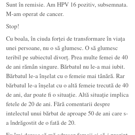
Sunt în remisie. Am HPV 16 pozitiv, subsemnata.
M-am operat de cancer.
Stop!
Cu boala, în ciuda forței de transformare în viața
unei persoane, nu o să glumesc. O să glumesc
teribil pe subiectul divorț. Prea multe femei de 40
de ani rămân singure. Bărbatul nu le-a mai iubit.
Bărbatul le-a înșelat cu o femeie mai tânără. Rar
bărbatul le-a înșelat cu o altă femeie trecută de 40
de ani, dar poate fi o situație. Altă situație implica
fetele de 20 de ani. Fără comentarii despre
intelectul unui bărbat de aproape 50 de ani care s-
a îndrăgostit de o fată de 20.
Eu îmi doresc să mă adresez femeii și să-i prezint