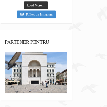
Load More...
Follow on Instagram
PARTENER PENTRU