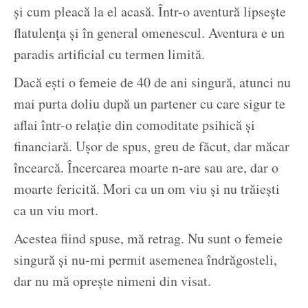
și cum pleacă la el acasă. Într-o aventură lipsește
flatulența și în general omenescul. Aventura e un
paradis artificial cu termen limită.
Dacă ești o femeie de 40 de ani singură, atunci nu
mai purta doliu după un partener cu care sigur te
aflai într-o relație din comoditate psihică și
financiară. Ușor de spus, greu de făcut, dar măcar
încearcă. Încercarea moarte n-are sau are, dar o
moarte fericită. Mori ca un om viu și nu trăiești
ca un viu mort.
Acestea fiind spuse, mă retrag. Nu sunt o femeie
singură și nu-mi permit asemenea îndrăgosteli,
dar nu mă oprește nimeni din visat.