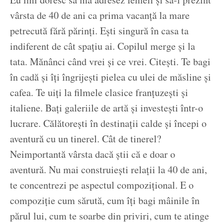
vârsta de 40 de ani ca prima vacanță la mare
petrecută fără părinți. Ești singură în casa ta
indiferent de cât spațiu ai. Copilul merge și la
tata. Mănânci când vrei și ce vrei. Citești. Te bagi
în cadă și îți îngrijești pielea cu ulei de măsline și
cafea. Te uiți la filmele clasice franțuzești și
italiene. Bați galeriile de artă și investești într-o
lucrare. Călătorești în destinații calde și începi o
aventură cu un tinerel. Cât de tinerel?
Neimportantă vârsta dacă știi că e doar o
aventură. Nu mai construiești relații la 40 de ani,
te concentrezi pe aspectul compozițional. E o
compoziție cum sărută, cum îți bagi mâinile în
părul lui, cum te soarbe din priviri, cum te atinge