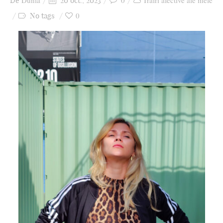
Dunia
0
Trăiri afective ale mele
De
20 oct., 2023
Ziua culorii
0
No tags