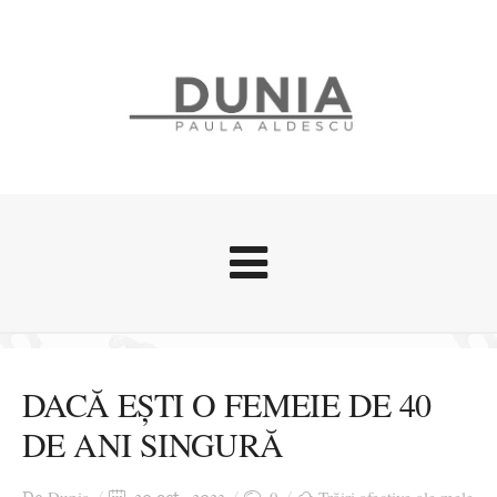
Evenimente
Stari afective
DACĂ EȘTI O FEMEIE DE 40
Zice Dunia
DE ANI SINGURĂ
Călătorii
Cursuri povestite