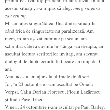
primul Festival toți prietenii m-au refuzat. În fața
acestei situații, s-a impus să aleg:
merg singură
sau renunț.
Mi-am ales singurătatea. Una dintre situațiile
când frica de singurătate nu paralizează. Am
mers, m-am așezat cuminte pe scaun, am
schimbat câteva cuvinte în stânga sau dreapta, am
ascultat lectura scriitorilor invitați, am savurat
dialogul de după lectură. În fiecare an timp de 3
ani.
Anul acesta am ajuns la ultimele două seri.
Joi, în 23 octombrie i-am ascultat pe Ornela
Vorpsi, Călin Dorian Florescu, Florin Lăzărescu
și Radu Pavel Gheo.
Vineri, 24 octombrie i-am ascultat pe Paul Bailey,