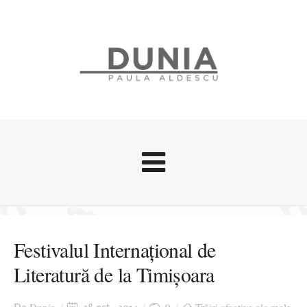
Evenimente
Stari afective
Festivalul Internațional de
Zice Dunia
Literatură de la Timișoara
Călătorii
Cursuri povestite