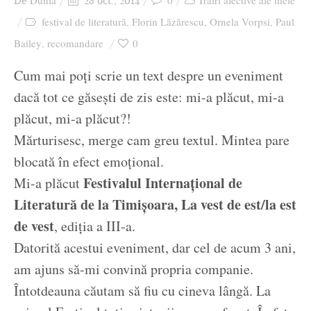
Dunia
0
Trăiri afective ale mele
De
28 oct., 2014
Ziua culorii
festival de literatură
Florin Lăzărescu
Ornela Vorpsi
Paul
,
,
,
Bailey
recomandare
0
,
Cum mai poți scrie un text despre un eveniment
dacă tot ce găsești de zis este: mi-a plăcut, mi-a
plăcut, mi-a plăcut?!
Mărturisesc, merge cam greu textul. Mintea pare
blocată în efect emoțional.
Festivalul Internațional de
Mi-a plăcut
Literatură de la Timișoara, La vest de est/la est
de vest
, ediția a III-a.
Datorită acestui eveniment, dar cel de acum 3 ani,
am ajuns să-mi convină propria companie.
Întotdeauna căutam să fiu cu cineva lângă. La