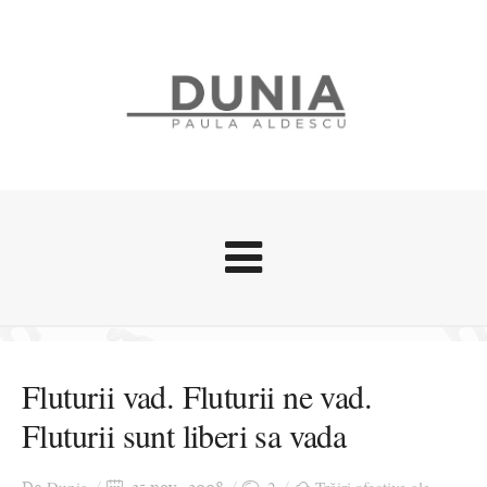
Evenimente
Stari afective
Fluturii vad. Fluturii ne vad.
Zice Dunia
Fluturii sunt liberi sa vada
Călătorii
Cursuri povestite