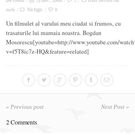
Dunia
2
Trăiri afective ale
De
25 nov., 2008
Ziua culorii
mele
0
No tags
Un filmulet al varului meu ciudat si frumos, cu
trasaturile lui mamaia noastra. Bogdan
Mosorescu[youtube=http://www.youtube.com/watch
v=f5T8ic7z-HQ&feature=related]
« Previous post
Next Post »
2 Comments