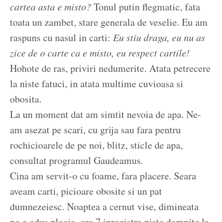
cartea asta e misto?
Tonul putin flegmatic, fata
toata un zambet, stare generala de veselie. Eu am
raspuns cu nasul in carti:
Eu stiu draga, eu nu as
zice de o carte ca e misto, eu respect cartile!
Hohote de ras, priviri nedumerite. Atata petrecere
la niste fatuci, in atata multime cuvioasa si
obosita.
La un moment dat am simtit nevoia de apa. Ne-
am asezat pe scari, cu grija sau fara pentru
rochicioarele de pe noi, blitz, sticle de apa,
consultat programul Gaudeamus.
Cina am servit-o cu foame, fara placere. Seara
aveam carti, picioare obosite si un pat
dumnezeiesc. Noaptea a cernut vise, dimineata
ne-a adus ploaia, ora 7 inregistra niste domnite la