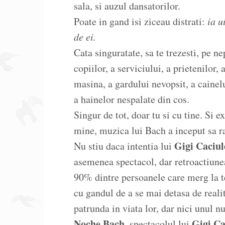
sala, si auzul dansatorilor.
Poate in gand isi ziceau distrati:
ia u
de ei.
Cata singuratate, sa te trezesti, pe n
copiilor, a serviciului, a prietenilor,
masina, a gardului nevopsit, a cainel
a hainelor nespalate din cos.
Singur de tot, doar tu si cu tine. Si 
mine, muzica lui Bach a inceput sa r
Gigi Caciu
Nu stiu daca intentia lui
asemenea spectacol, dar retroactiune
90% dintre persoanele care merg la te
cu gandul de a se mai detasa de reali
patrunda in viata lor, dar nici unul nu
Noche Bach
Gigi Ca
, spectacolul lui