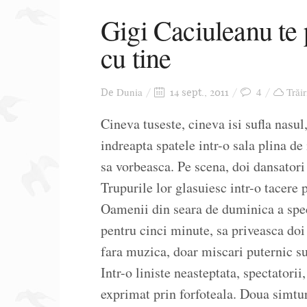
Gigi Caciuleanu te 
cu tine
Dunia
4
Trăir
De
14 sept., 2011
Cineva tuseste, cineva isi sufla nasul,
indreapta spatele intr-o sala plina de
sa vorbeasca. Pe scena, doi dansatori 
Trupurile lor glasuiesc intr-o tacere 
Oamenii din seara de duminica a spe
pentru cinci minute, sa priveasca doi
fara muzica, doar miscari puternic su
Intr-o liniste neasteptata, spectatorii
exprimat prin forfoteala. Doua simtur