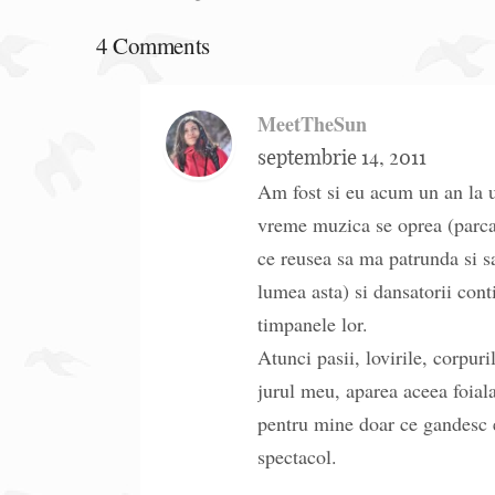
4 Comments
MeetTheSun
septembrie 14, 2011
Am fost si eu acum un an la u
vreme muzica se oprea (parca 
ce reusea sa ma patrunda si s
lumea asta) si dansatorii con
timpanele lor.
Atunci pasii, lovirile, corpur
jurul meu, aparea aceea foiala
pentru mine doar ce gandesc e
spectacol.