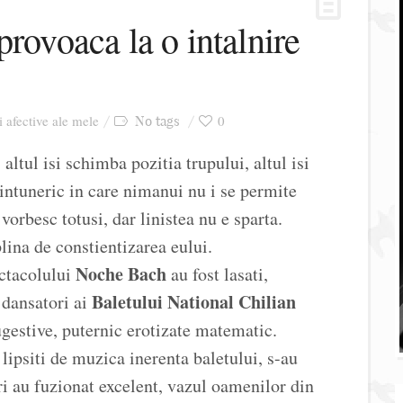
provoaca la o intalnire
i afective ale mele
0
No tags
 altul isi schimba pozitia trupului, altul isi
 intuneric in care nimanui nu i se permite
vorbesc totusi, dar linistea nu e sparta.
plina de constientizarea eului.
Noche Bach
ctacolului
au fost lasati,
Baletului National Chilian
 dansatori ai
gestive, puternic erotizate matematic.
, lipsiti de muzica inerenta baletului, s-au
i au fuzionat excelent, vazul oamenilor din