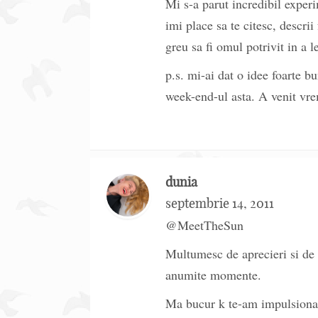
Mi s-a parut incredibil exper
imi place sa te citesc, descri
greu sa fi omul potrivit in a le
p.s. mi-ai dat o idee foarte b
week-end-ul asta. A venit vr
dunia
septembrie 14, 2011
@MeetTheSun
Multumesc de aprecieri si de i
anumite momente.
Ma bucur k te-am impulsionat s