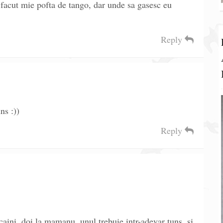
i facut mie pofta de tango, dar unde sa gasesc eu
Reply
ns :))
Reply
aini, doi la mamanu, unul trebuie intr-adevar tuns, si