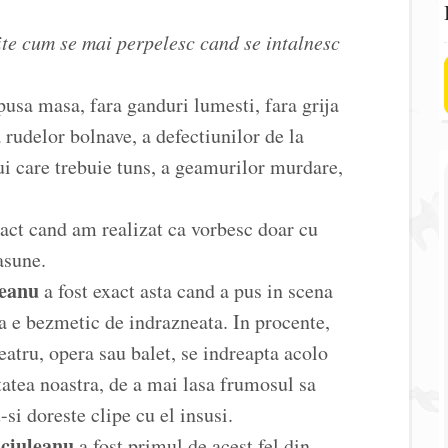
ite cum se mai perpelesc cand se intalnesc
epusa masa, fara ganduri lumesti, fara grija
 a rudelor bolnave, a defectiunilor de la
ui care trebuie tuns, a geamurilor murdare,
exact cand am realizat ca vorbesc doar cu
asune.
leanu
a fost exact asta cand a pus in scena
a e bezmetic de indrazneata. In procente,
atru, opera sau balet, se indreapta acolo
tatea noastra, de a mai lasa frumosul sa
-si doreste clipe cu el insusi.
ciuleanu
a fost primul de acest fel din